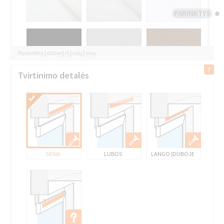
PARINKTYS
Pasirinkta [dabar] iš [visų] visų
Tvirtinimo detalės
SIENA
LUBOS
LANGO ĮDUBOJE