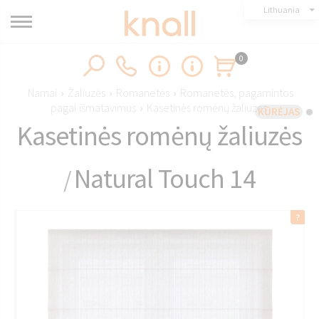
Lithuania
0
Namai
›
Žaliuzės
›
Romanetės
›
Romanetės, pagamintos
pagal išmatavimus
›
Kasetinės romėnų žaliuzės
KŪRĖJAS
Kasetinės romėnų žaliuzės
Natural Touch 14
/