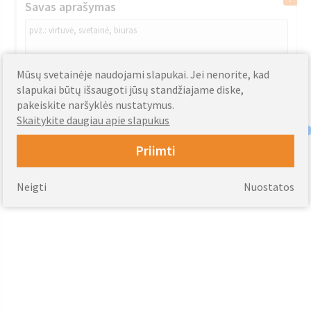
Savas aprašymas
Mūsų svetainėje naudojami slapukai. Jei nenorite, kad
slapukai būtų išsaugoti jūsų standžiajame diske,
pakeiskite naršyklės nustatymus.
Įvertinkite šį produktą:
Skaitykite daugiau apie slapukus
Priimti
Neigti
Nuostatos