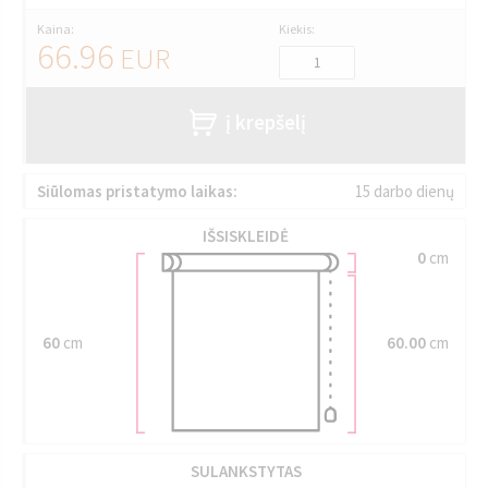
Kaina:
Kiekis:
66.96
EUR
į krepšelį
Siūlomas pristatymo laikas:
15 darbo dienų
IŠSISKLEIDĖ
0
cm
60
cm
60.00
cm
SULANKSTYTAS