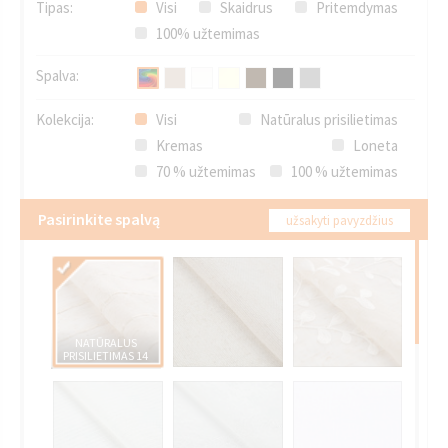
Tipas:
Visi
Skaidrus
Pritemdymas
100% užtemimas
Spalva:
Kolekcija:
Visi
Natūralus prisilietimas
Kremas
Loneta
70 % užtemimas
100 % užtemimas
Pasirinkite spalvą
užsakyti pavyzdžius
NATŪRALUS
PRISILIETIMAS 14