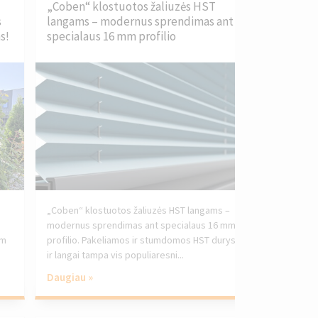
„Coben“ klostuotos žaliuzės HST
s
langams – modernus sprendimas ant
s!
specialaus 16 mm profilio
„Coben“ klostuotos žaliuzės HST langams –
modernus sprendimas ant specialaus 16 mm
am
profilio. Pakeliamos ir stumdomos HST durys
ir langai tampa vis populiaresni...
Daugiau »