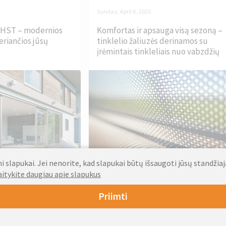
Sunday, April 6, 2025
HST – modernios
Komfortas ir apsauga visą sezoną –
eriančios jūsų
tinklelio žaliuzės derinamos su
įrėmintais tinkleliais nuo vabzdžių
 slapukai. Jei nenorite, kad slapukai būtų išsaugoti jūsų standžia
aitykite daugiau apie slapukus
ra orientuota į erdvę,
Artėjant pavasariui ir vasarai mūsų namus v
us bei lauko sujungimą.
dažniau slegia intensyvūs saulės spinduliai
Priimti
mus, kuriuose dera
kyla patalpų temperatūra ir... nekviesti
svečiai...
Daugiau »