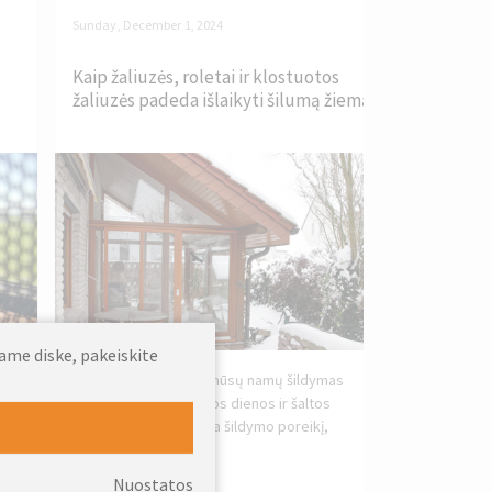
Sunday, December 1, 2024
Kaip žaliuzės, roletai ir klostuotos
žaliuzės padeda išlaikyti šilumą žiemą
jame diske, pakeiskite
is
Žiema yra laikas, kai mūsų namų šildymas
,
tampa prioritetu. Šaltos dienos ir šaltos
naktys dažnai padidina šildymo poreikį,
todėl...
Nuostatos
Daugiau »