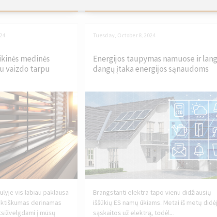
024
Tuesday, October 8, 2024
ikinės medinės
Energijos taupymas namuose ir lan
iu vaizdo tarpu
dangų įtaka energijos sąnaudoms
ulyje vis labiau paklausa
Brangstanti elektra tapo vienu didžiausių
raktiškumas derinamas
iššūkių ES namų ūkiams. Metai iš metų didė
Atsižvelgdami į mūsų
sąskaitos už elektrą, todėl...