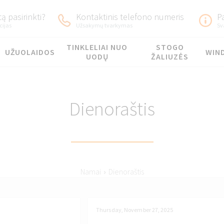
ą pasirinkti?
Kontaktinis telefono numeris
P
cijas
Užsakymų tvarkymas
Sv
TINKLELIAI NUO
STOGO
UŽUOLAIDOS
WIN
UODŲ
ŽALIUZĖS
Dienoraštis
Namai
›
Dienoraštis
Thursday, November 27, 2025