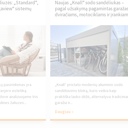
iuzės: „Standard“,
Naujas „Knall“ sodo sandėliukas –
gaview“ sistemų
pagal užsakymą pagamintas garaža
dviračiams, motociklams ir įrankiam
ų pasirinkimas yra
„Knall“ pristato modernų aliuminio sodo
terjero estetiką.
sandėliavimo bloką, kuris veikia kaip
ove analizuojame tris
praktiška lauko dėžė, alternatyva tradicini
ines žaliuzes...
garažui ir...
Daugiau »