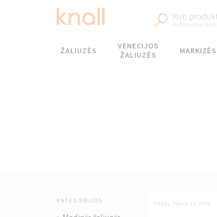
Kurį produkt
Padalijimas į funk
Meniu
VENECIJOS
ŽALIUZĖS
MARKIZĖS
ŽALIUZĖS
KATEGORIJOS
Friday, March 13, 2026