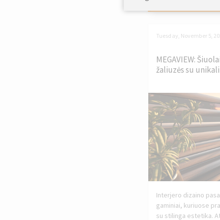
Tuesday, November 5, 2
MEGAVIEW: Šiuola
žaliuzės su unikal
Interjero dizaino pasa
gaminiai, kuriuose p
su stilinga estetika. 