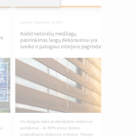
Sunday, September 8, 2024
Kodėl natūralių medžiagų
gų
pasirinkimas langų dekoravimui yra
sveiko ir patogaus interjero pagrindas
Vis daugiau laiko praleidžiame uždarose
ja
patalpose – iki 90% mūsų dienos
praleidžiame uždarose erdvėse. Tokioje