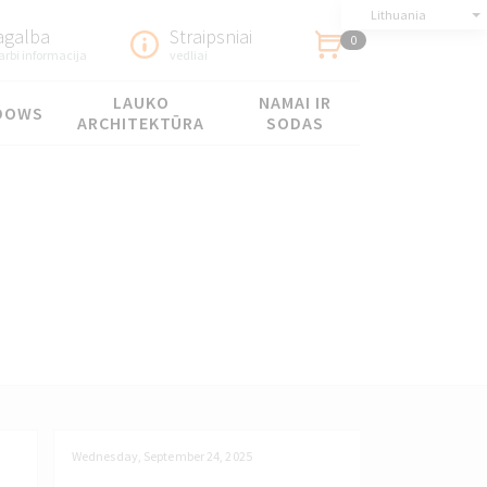
Lithuania
agalba
Straipsniai
0
arbi informacija
vedliai
LAUKO
NAMAI IR
DOWS
ARCHITEKTŪRA
SODAS
Wednesday, September 24, 2025