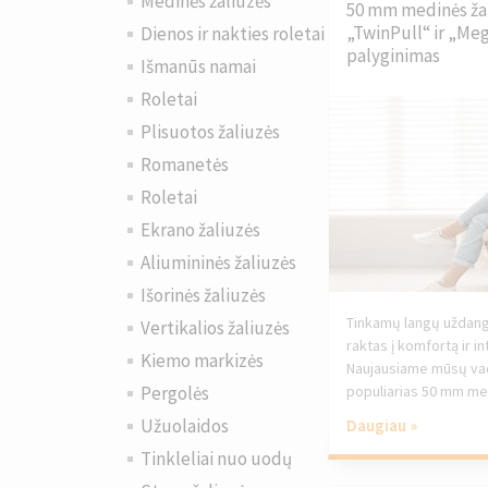
Medinės žaliuzės
50 mm medinės žal
„TwinPull“ ir „Me
Dienos ir nakties roletai
palyginimas
Išmanūs namai
Roletai
Plisuotos žaliuzės
Romanetės
Roletai
Ekrano žaliuzės
Aliumininės žaliuzės
Išorinės žaliuzės
Tinkamų langų uždang
Vertikalios žaliuzės
raktas į komfortą ir in
Kiemo markizės
Naujausiame mūsų vad
populiarias 50 mm med
Pergolės
Užuolaidos
Daugiau »
Tinkleliai nuo uodų