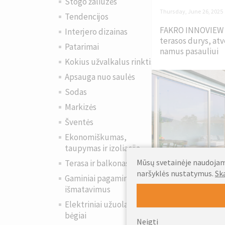
Stogo žaliuzės
Thursday, June 26, 2025
Tendencijos
FAKRO INNOVIEW 
Interjero dizainas
terasos durys, atv
Patarimai
namus pasauliui
Kokius užvalkalus rinktis?
Apsauga nuo saulės
Sodas
Markizės
Šventės
Ekonomiškumas,
taupymas ir izoliacija
Mūsų svetainėje naudojami
Terasa ir balkonas
naršyklės nustatymus.
Sk
Šiuolaikinė architektū
Gaminiai pagaminti pagal
šviesą ir sklandų vida
išmatavimus
Jei svajojate apie na
Elektriniai užuolaidų
elegantiška...
bėgiai
Neigti
Daugiau »