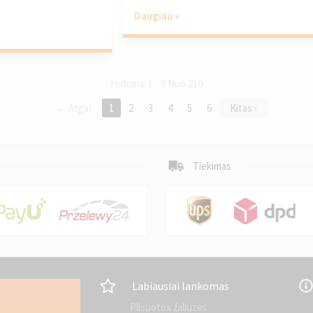
Daugiau »
rodoma: 1 - 9 Nuo 210
← Atgal
1
2
3
4
5
6
Kitas ›
Tiekimas
Labiausiai lankomas
Plisuotos žaliuzės