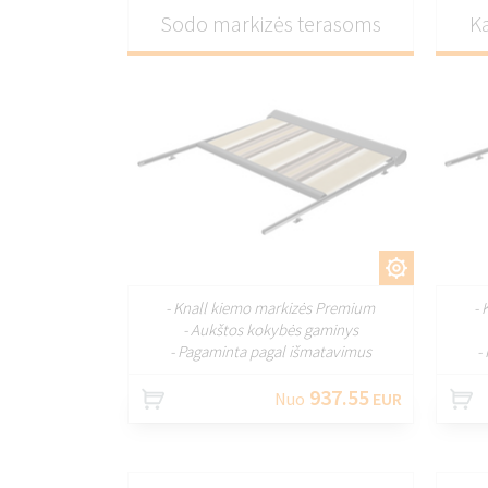
Sodo markizės terasoms
K
PRITAIKYTI
- Knall kiemo markizės Premium
- 
- Aukštos kokybės gaminys
- Pagaminta pagal išmatavimus
-
937.55
Nuo
EUR