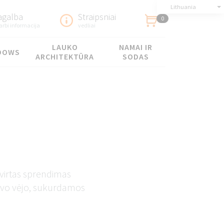
Lithuania
agalba
Straipsniai
0
arbi informacija
vedliai
LAUKO
NAMAI IR
DOWS
ARCHITEKTŪRA
SODAS
tvirtas sprendimas
ngvo vėjo, sukurdamos