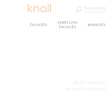
Kurį produkt
Padalijimas į funk
Meniu
VENECIJOS
ŽALIUZĖS
MARKIZĖS
ŽALIUZĖS
„Knall“ sodo mark
terasoms ir balkonam