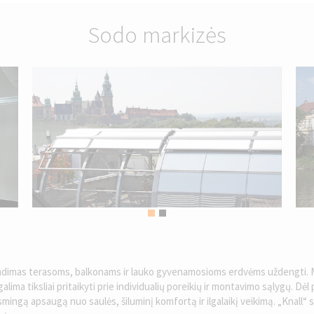
Sodo markizės
rendimas terasoms, balkonams ir lauko gyvenamosioms erdvėms uždengti
galima tiksliai pritaikyti prie individualių poreikių ir montavimo sąlygų. Dė
mingą apsaugą nuo saulės, šiluminį komfortą ir ilgalaikį veikimą. „Knall“