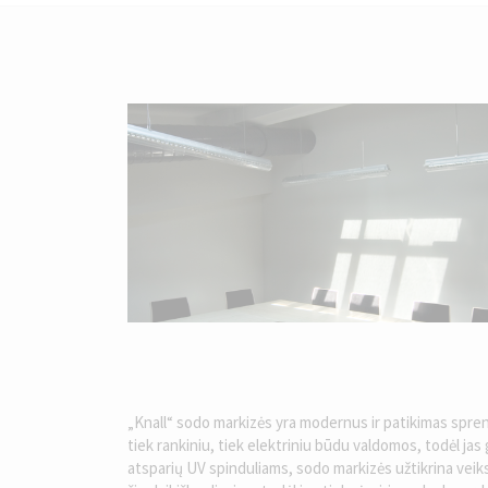
„Knall“ sodo markizės yra modernus ir patikimas sp
tiek rankiniu, tiek elektriniu būdu valdomos, todėl jas 
atsparių UV spinduliams, sodo markizės užtikrina veiks