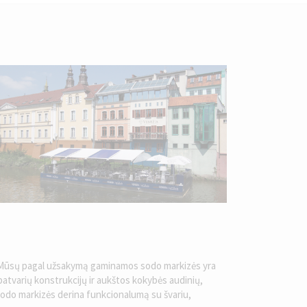
. Mūsų pagal užsakymą gaminamos sodo markizės yra
l patvarių konstrukcijų ir aukštos kokybės audinių,
 sodo markizės derina funkcionalumą su švariu,