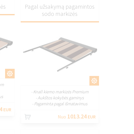
zės
Pagal užsakymą pagamintos
sodo markizės
TI
PRITAIKYTI
ium
- Knall kiemo markizės Premium
us
- Aukštos kokybės gaminys
- Pagaminta pagal išmatavimus
4
EUR
1013.24
Nuo
EUR