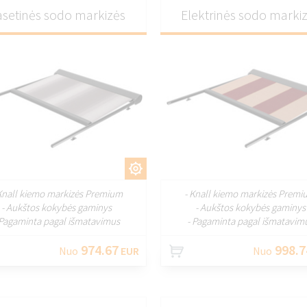
asetinės sodo markizės
Elektrinės sodo marki
PRITAIKYTI
PRITAIKY
Knall kiemo markizės Premium
- Knall kiemo markizės Prem
- Aukštos kokybės gaminys
- Aukštos kokybės gaminys
 Pagaminta pagal išmatavimus
- Pagaminta pagal išmatavim
974.67
998.7
Nuo
EUR
Nuo