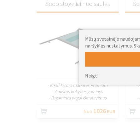
Sodo stogeliai nuo saulės
So
Mūsų svetainėje naudojami
naršyklės nustatymus.
Sk
PRITAIKYTI
Neigti
- Knall kiemo markizės Premium
- 
- Aukštos kokybės gaminys
- Pagaminta pagal išmatavimus
-
1026
Nuo
EUR