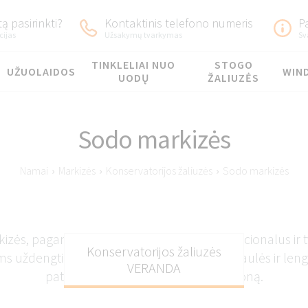
ą pasirinkti?
Kontaktinis telefono numeris
P
cijas
Užsakymų tvarkymas
Sv
TINKLELIAI NUO
STOGO
UŽUOLAIDOS
WIN
UODŲ
ŽALIUZĖS
Sodo markizės
Namai
›
Markizės
›
Konservatorijos žaliuzės
›
Sodo markizės
izės, pagamintos pagal užsakymą, yra funkcionalus ir 
Konservatorijos žaliuzės
s uždengti. Jos veiksmingai apsaugo nuo saulės ir le
VERANDA
patogią ir pavėsingą lauko poilsio zoną.