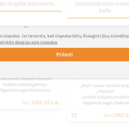
do stogeliai balkonams
Horizontali sodo marki
balta
 slapukai. Jei nenorite, kad slapukai būtų išsaugoti jūsų standžia
aitykite daugiau apie slapukus
Priimti
PRITAIKYTI
PRITAIKY
Knall kiemo markizės Premium
- Aukštos kokybės gaminys
- „Knall“ saulės markizės teras
 Pagaminta pagal išmatavimus
„Premium“
- Aukštos kokybės produkta
1051.52
Nuo
EUR
- Pagaminta pagal užsakym
1065.6
Nuo