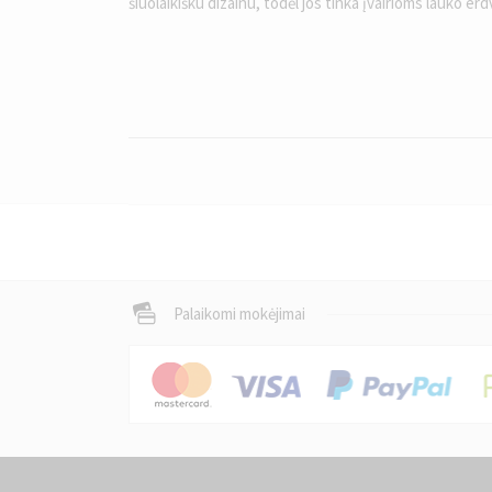
šiuolaikišku dizainu, todėl jos tinka įvairioms lauko er
Palaikomi mokėjimai