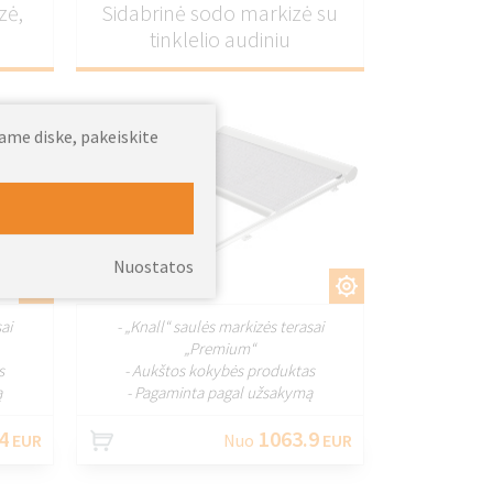
zė,
Sidabrinė sodo markizė su
tinklelio audiniu
jame diske, pakeiskite
Nuostatos
TI
PRITAIKYTI
ai
- „Knall“ saulės markizės terasai
„Premium“
s
- Aukštos kokybės produktas
ą
- Pagaminta pagal užsakymą
4
1063.9
EUR
Nuo
EUR