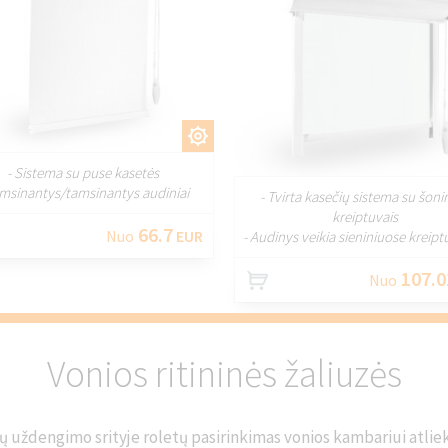
PRITAIKYTI
PRITAIKY
- Sistema su puse kasetės
amsinantys/tamsinantys audiniai
- Tvirta kasečių sistema su šonin
kreiptuvais
66.7
Nuo
EUR
- Audinys veikia sieniniuose kreip
107.0
Nuo
Vonios ritininės žaliuzės
 uždengimo srityje roletų pasirinkimas vonios kambariui atliek