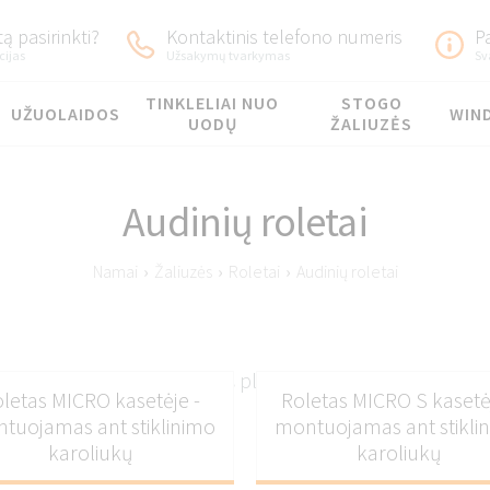
ą pasirinkti?
Kontaktinis telefono numeris
P
cijas
Užsakymų tvarkymas
Sv
TINKLELIAI NUO
STOGO
UŽUOLAIDOS
WIN
UODŲ
ŽALIUZĖS
Audinių roletai
Namai
›
Žaliuzės
›
Roletai
›
Audinių roletai
Stilingos audinių žaliuzės iš plataus audinių asortimento
letas MICRO kasetėje -
Roletas MICRO S kasetė
tuojamas ant stiklinimo
montuojamas ant stikli
karoliukų
karoliukų