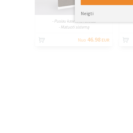
PRITAIKYTI
Neigti
- Pusiau kasetinis roletas
- Matuoti sistemą
46.98
Nuo
EUR