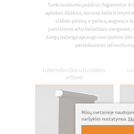
funkcionalumo požiūriu. Pagamintos iš dr
aplinkos iššūkius, kuriuos kelia ši intymi
stabdo pelėsių ir pelėsių augimą ir 
juostelėmis arba belaidžiais įrenginiais,
dangų pažanga apsaugo nuo spalvos išbluk
perteikiančios rafinuotumą 
Užtemdančios užuolaidos
La
virtuvei
Mūsų svetainėje naudojami
naršyklės nustatymus.
Sk