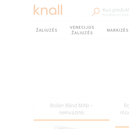
Kurį produkt
Padalijimas į funk
Meniu
VENECIJOS
ŽALIUZĖS
MARKIZĖS
ŽALIUZĖS
Roller Blind MINI –
Ro
neinvazinis
mon