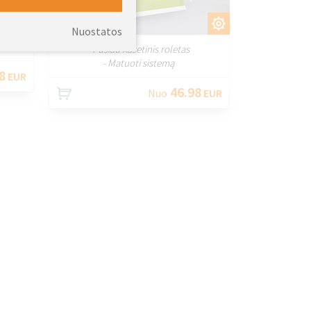
TI
PRITAIKYTI
Nuostatos
- Pusiau kasetinis roletas
- Matuoti sistemą
8
EUR
46.98
Nuo
EUR