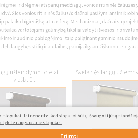
ėgmei ir drėgmei atsparių medžiagų, vonios ritininės žaliuzės y
 erdvė. Šios vonios ritininės žaliuzės dažnai pasižymi antimikro
taip palaiko higienišką atmosferą. Mechanizmai, dažnai suproj
 suteikia vartotojams galimybę tiksliai valdyti šviesos ir privat
imo ir audinio pablogėjimo, taip pailginant gaminio naudojimo l
dėl daugybės stilių ir apdailos, įkūnija ilgaamžiškumo, eleganci
ngų užtemdymo roletai
Svetainės langų užtem
viešbučiui
 slapukai. Jei nenorite, kad slapukai būtų išsaugoti jūsų standžia
aitykite daugiau apie slapukus
Priimti