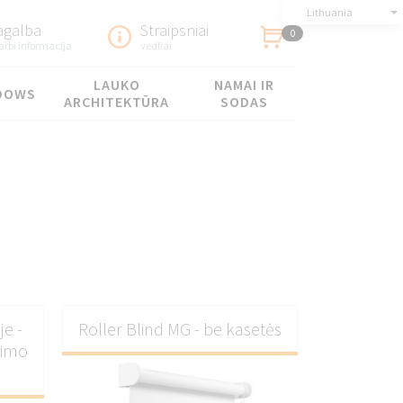
Lithuania
agalba
Straipsniai
0
arbi informacija
vedliai
LAUKO
NAMAI IR
DOWS
ARCHITEKTŪRA
SODAS
je -
Roller Blind MG - be kasetės
nimo