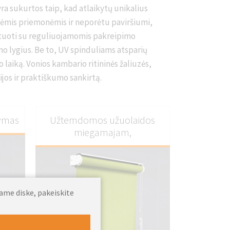
ra sukurtos taip, kad atlaikytų unikalius
binėmis priemonėmis ir neporėtu paviršiumi,
ektuoti su reguliuojamomis pakreipimo
umo lygius. Be to, UV spinduliams atsparių
aiką. Vonios kambario ritininės žaliuzės,
jos ir praktiškumo sankirtą.
dymas
Užtemdomos užuolaidos
miegamajam,
jame diske, pakeiskite