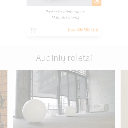
PRITAIKYTI
- Pusiau kasetinis roletas
- Matuoti sistemą
46.98
Nuo
EUR
Audinių roletai