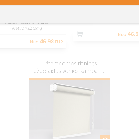
PRITAIKY
PRITAIKYTI
- Pusiau kasetinis roletas
- Matuoti sistemą
- Pusiau kasetinis roletas
- Matuoti sistemą
46.9
Nuo
46.98
Nuo
EUR
Užtemdomos ritininės
užuolaidos vonios kambariui