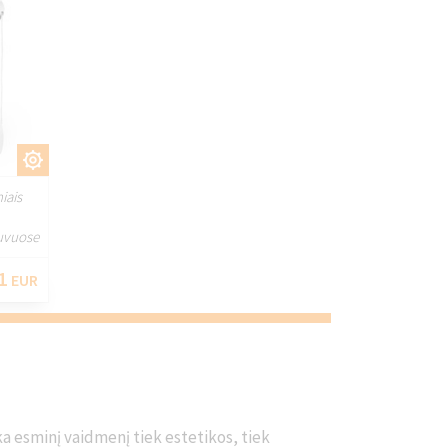
TI
iais
tuvuose
1
EUR
a esminį vaidmenį tiek estetikos, tiek