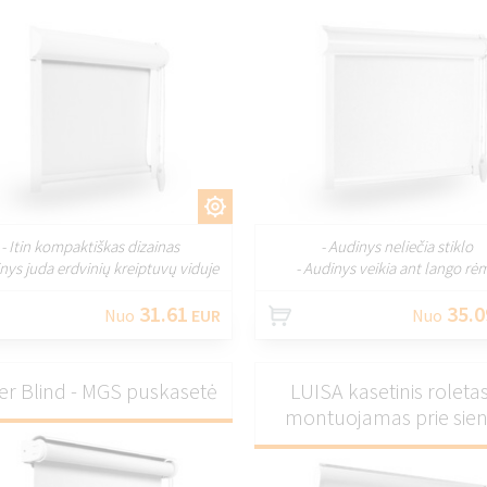
PRITAIKYTI
PRITAIKY
- Itin kompaktiškas dizainas
- Audinys neliečia stiklo
inys juda erdvinių kreiptuvų viduje
- Audinys veikia ant lango rė
31.61
35.0
Nuo
EUR
Nuo
er Blind - MGS puskasetė
LUISA kasetinis roletas
montuojamas prie sie