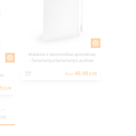
PRITAIKYTI
- Klasikinis ir ekonomiškas sprendimas
TI
- Tamsinantys/tamsinantys audiniai
46.98
Nuo
EUR
mo
9
EUR
 –
nos