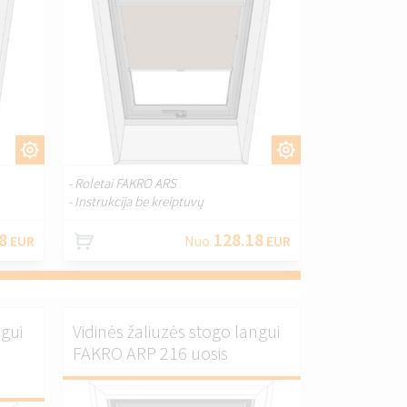
I.
PRITAIKYTI.
- Roletai FAKRO ARS
- Instrukcija be kreiptuvų
8
128.18
EUR
Nuo
EUR
ngui
Vidinės žaliuzės stogo langui
FAKRO ARP 216 uosis