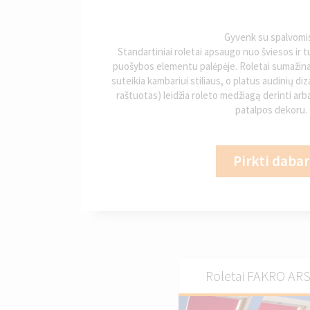
Gyvenk su spalvomis
Standartiniai roletai apsaugo nuo šviesos ir t
puošybos elementu palėpėje. Roletai sumažina
suteikia kambariui stiliaus, o platus audinių di
raštuotas) leidžia roleto medžiagą derinti arb
patalpos dekoru.
Pirkti dabar
Roletai FAKRO ARS