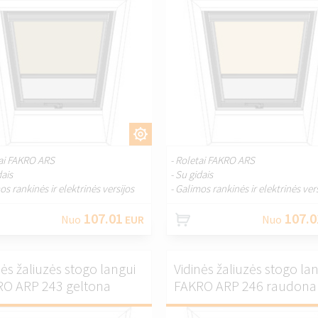
PRITAIKYTI.
PRITAIKYT
tai FAKRO ARS
- Roletai FAKRO ARS
dais
- Su gidais
os rankinės ir elektrinės versijos
- Galimos rankinės ir elektrinės ver
107.01
107.0
Nuo
EUR
Nuo
nės žaliuzės stogo langui
Vidinės žaliuzės stogo la
O ARP 243 geltona
FAKRO ARP 246 raudona