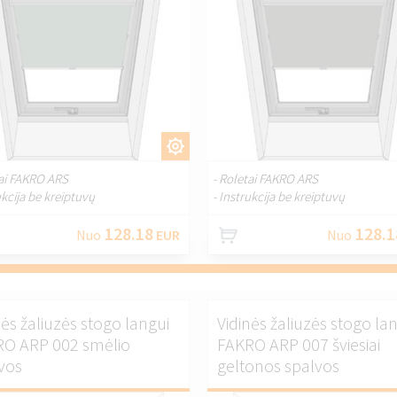
PRITAIKYTI.
PRITAIKYT
tai FAKRO ARS
- Roletai FAKRO ARS
ukcija be kreiptuvų
- Instrukcija be kreiptuvų
128.18
128.1
Nuo
EUR
Nuo
nės žaliuzės stogo langui
Vidinės žaliuzės stogo la
O ARP 002 smėlio
FAKRO ARP 007 šviesiai
vos
geltonos spalvos