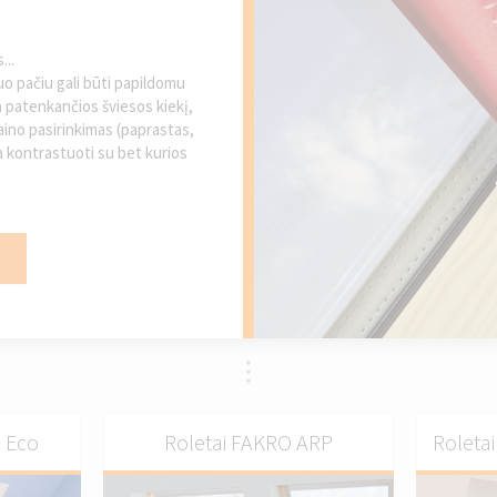
...
uo pačiu gali būti papildomu
 patenkančios šviesos kiekį,
zaino pasirinkimas (paprastas,
a kontrastuoti su bet kurios
 Eco
Roletai FAKRO ARP
Roletai