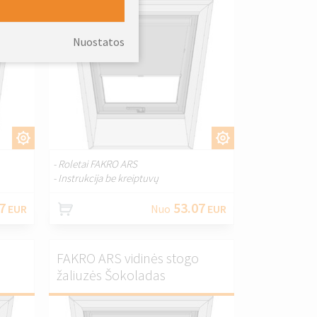
Nuostatos
I.
PRITAIKYTI.
- Roletai FAKRO ARS
- Instrukcija be kreiptuvų
7
53.07
EUR
Nuo
EUR
FAKRO ARS vidinės stogo
žaliuzės Šokoladas