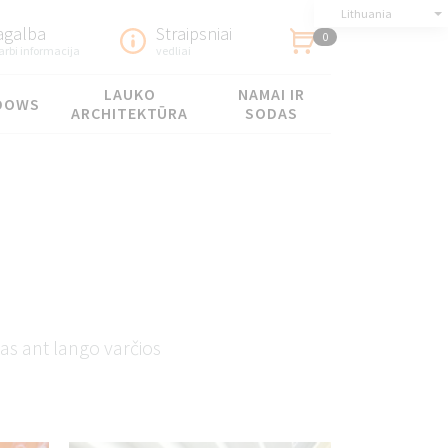
Lithuania
agalba
Straipsniai
0
arbi informacija
vedliai
LAUKO
NAMAI IR
DOWS
ARCHITEKTŪRA
SODAS
tas ant lango varčios