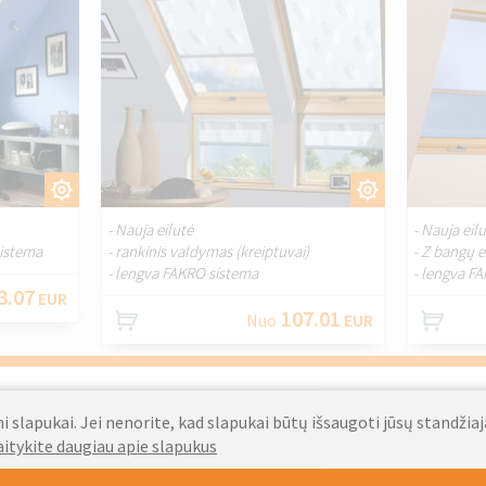
IKYTI.
PRITAIKYTI.
- Nauja eilutė
- Nauja eil
istema
- rankinis valdymas (kreiptuvai)
- Z bangų 
- lengva FAKRO sistema
- lengva F
3.07
EUR
107.01
Nuo
EUR
 slapukai. Jei nenorite, kad slapukai būtų išsaugoti jūsų standžia
O ARS vidinės stogo
FAKRO ARS vidinės stogo
aitykite daugiau apie slapukus
uzės Beige
žaliuzės Light Beige