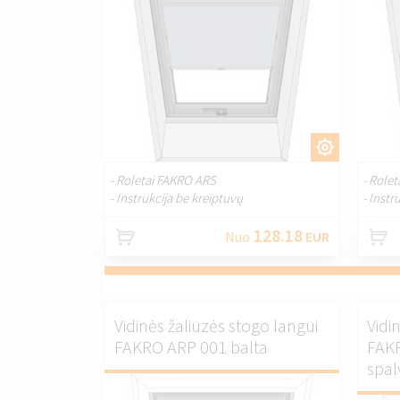
PRITAIKYTI.
- Roletai FAKRO ARS
- Role
- Instrukcija be kreiptuvų
- Instr
128.18
Nuo
EUR
Vidinės žaliuzės stogo langui
Vidi
FAKRO ARP 001 balta
FAKR
spal