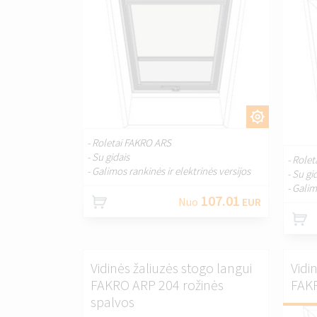
PRITAIKYTI.
- Roletai FAKRO ARS
- Su gidais
- Role
- Galimos rankinės ir elektrinės versijos
- Su gi
- Galim
107.01
Nuo
EUR
Vidinės žaliuzės stogo langui
Vidi
FAKRO ARP 204 rožinės
FAKR
spalvos