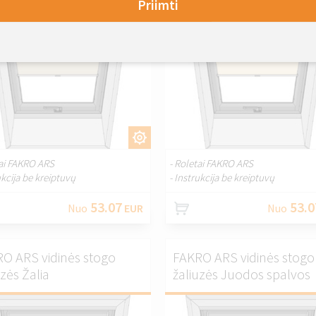
Priimti
PRITAIKYTI.
PRITAIKYT
tai FAKRO ARS
- Roletai FAKRO ARS
ukcija be kreiptuvų
- Instrukcija be kreiptuvų
53.07
53.0
Nuo
EUR
Nuo
O ARS vidinės stogo
FAKRO ARS vidinės stogo
uzės Žalia
žaliuzės Juodos spalvos