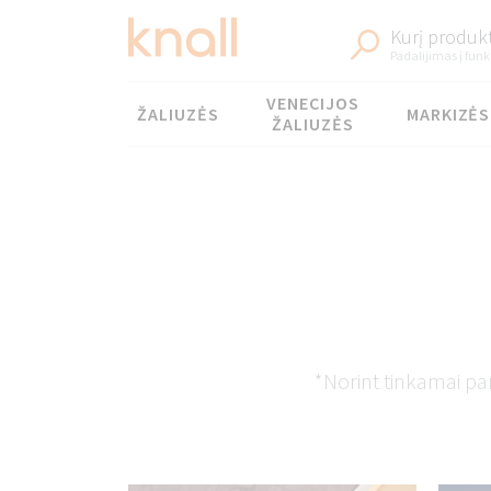
Kurį produkt
Padalijimas į funk
Meniu
VENECIJOS
ŽALIUZĖS
MARKIZĖS
ŽALIUZĖS
*Norint tinkamai par