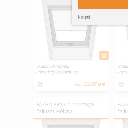
Neigti
PRITAIKYTI.
- Roletai FAKRO ARS
- Role
- Instrukcija be kreiptuvų
- Instr
53.07
Nuo
EUR
FAKRO ARS vidinės stogo
FAKR
žaliuzės Mėlyna
žali