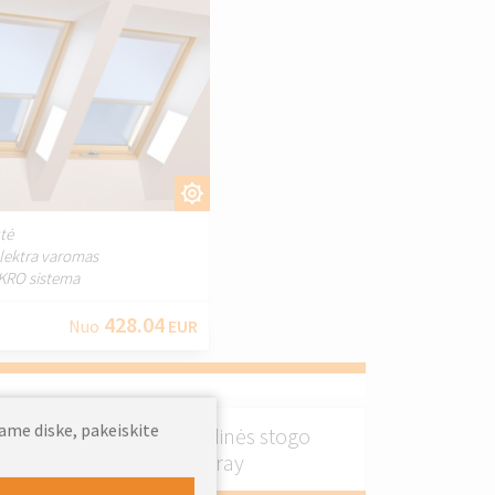
PRITAIKYTI.
utė
elektra varomas
AKRO sistema
428.04
Nuo
EUR
jame diske, pakeiskite
FAKRO ARS vidinės stogo
žaliuzės Ash Gray