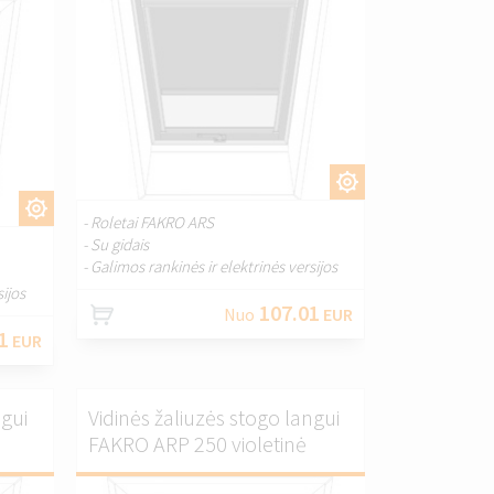
PRITAIKYTI.
I.
- Roletai FAKRO ARS
- Su gidais
- Galimos rankinės ir elektrinės versijos
sijos
107.01
Nuo
EUR
1
EUR
ngui
Vidinės žaliuzės stogo langui
FAKRO ARP 250 violetinė