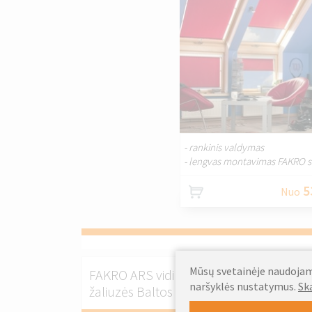
PRITA
- rankinis valdymas
- lengvas montavimas FAKRO s
5
Nuo
Mūsų svetainėje naudojami
FAKRO ARS vidinės stogo
FAKR
naršyklės nustatymus.
Sk
žaliuzės Baltos spalvos
žali