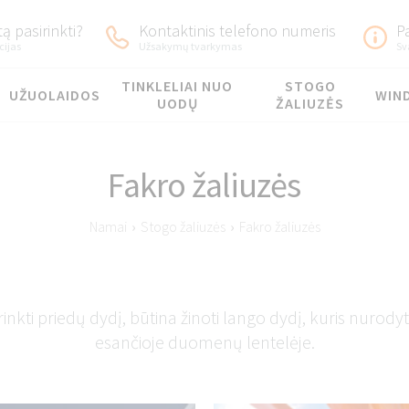
ą pasirinkti?
Kontaktinis telefono numeris
P
cijas
Užsakymų tvarkymas
Sv
TINKLELIAI NUO
STOGO
UŽUOLAIDOS
WIN
UODŲ
ŽALIUZĖS
Fakro žaliuzės
Namai
›
Stogo žaliuzės
›
Fakro žaliuzės
inkti priedų dydį, būtina žinoti lango dydį, kuris nurody
esančioje duomenų lentelėje.