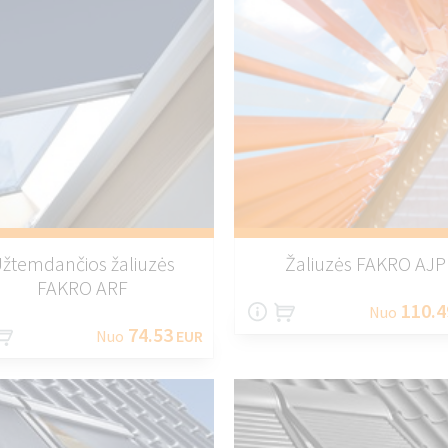
žtemdančios žaliuzės
Žaliuzės FAKRO AJP
FAKRO ARF
110.4
Nuo
74.53
Nuo
EUR