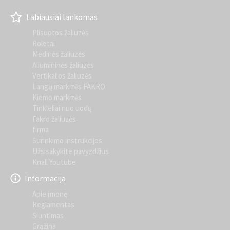
Labiausiai lankomas
Plisuotos žaliuzės
Roletai
Medinės žaliuzės
Aliumininės žaliuzės
Vertikalios žaliuzės
Langų markizės FAKRO
Kiemo markizės
Tinkleliai nuo uodų
Fakro žaliuzės
firma
Surinkimo instrukcijos
Užsisakykite pavyzdžius
Knall Youtube
Informacija
Apie įmonę
Reglamentas
Siuntimas
Grąžina