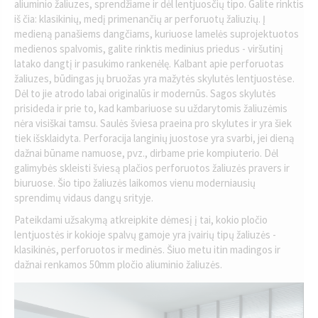
aliuminio žaliuzes, sprendžiame ir dėl lentjuosčių tipo. Galite rinktis
iš čia: klasikinių, medį primenančių ar perforuotų žaliuzių. Į
medieną panašiems dangčiams, kuriuose lamelės suprojektuotos
medienos spalvomis, galite rinktis medinius priedus - viršutinį
latako dangtį ir pasukimo rankenėlę. Kalbant apie perforuotas
žaliuzes, būdingas jų bruožas yra mažytės skylutės lentjuostėse.
Dėl to jie atrodo labai originalūs ir modernūs. Sagos skylutės
prisideda ir prie to, kad kambariuose su uždarytomis žaliuzėmis
nėra visiškai tamsu. Saulės šviesa praeina pro skylutes ir yra šiek
tiek išsklaidyta. Perforacija langinių juostose yra svarbi, jei dieną
dažnai būname namuose, pvz., dirbame prie kompiuterio. Dėl
galimybės skleisti šviesą plačios perforuotos žaliuzės pravers ir
biuruose. Šio tipo žaliuzės laikomos vienu moderniausių
sprendimų vidaus dangų srityje.
Pateikdami užsakymą atkreipkite dėmesį į tai, kokio pločio
lentjuostės ir kokioje spalvų gamoje yra įvairių tipų žaliuzės -
klasikinės, perforuotos ir medinės. Šiuo metu itin madingos ir
dažnai renkamos 50mm pločio aliuminio žaliuzės.