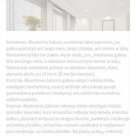
Surinkimas. Aliumininių žaliuzių surinkimas labai paprastas, jas
galima pastatyti ant lango rėmo, lango įduboje, ant sienos ar lubų.
Montavimo būdui turi įtakos skydo dydis, pvz., mažesnius galima
dėti ant lango rėmo, o didesnius montuoti prie sienos ar lubų.
Neinvazinis surinkimas galimas su aliuminio žaliuzėmis, kurių
skersinis plotis yra 16 mm ir 25 mm (be kasetės).
Kontrolė. Aliuminines žaliuzes galima valdyti rankiniu būdu,
naudojant mechanizmą, esantį dešinėje arba kairėje pusėje
(pasirenkama pateikiant užsakymą) arba elektriniu nuotolinio
valdymo pulteliu.
Valymas. Aliumininės žaliuzės valomos trimis skirtingais būdais:
specialiu šepetėliu, kuris kruopščiai nušluoja tarp lamelių esančias
dulkes, plaunant lentjuostes drėgna šluoste, pamirkyta vandenyje
su švelniu plovikliu, retkarčiais nuimant užvalkalus ir nuplaunant
juos vandenyje. su švelniu plovikliu. Be plačių spalvų, renkantis