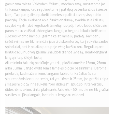
gaminama roleta. Valdydami žaliuzių mechanizmą, nustatome jas
tinkamu kampu, kad reguliuotume į patalpą patenkančios šviesos
kiekį. Taip pat galime pakelti lameles ir palikti atvirą visą stiklo
paviršių. Tačiau kalbant apie funkcionalumą, svarbiausia žaliuzių
savybė – galimybė reguliuoti lamelių nuolydį. Tokiu būdu šilčiausiu
paros metu visiškai uždengiami langai, o bėgant laikui ir keičiantis
šviesos kritimo kampui, galima keisti lamelių padėtį. Kambarių
šešėliavimas ne tik neleidžia jausti diskomforto, kurį sukelia saulės
spinduliai, bet ir palaiko patalpoje vėsą karštu oru. Reguliuojant
lentjuosčių nuolydį galima išnaudoti dienos šviesą, neatidengiant
langų ir taip šildyti butą.
Aliumininių žaliuzių pasiūloje yra trijų pločių lamelės: 16mm, 25mm
arba 50mm. Lango dydis lemia lamelės pločio pasirinkimą. Daroma
prielaida, kad mažesniems langams labiau tinka žaliuzės su
siauresnėmis lentjuostėmis, tai yra 16mm ir 25mm, jos gražiai telpa
į mažesnį plotą ir nesukelia "per didelės" įspūdžio. Kita vertus,
didesnėms akims tinka platesnės žaliuzės – 50mm. Jie ne tik gražiai
susilies su jūsų langais, bet ir bus lengviau valdomi.