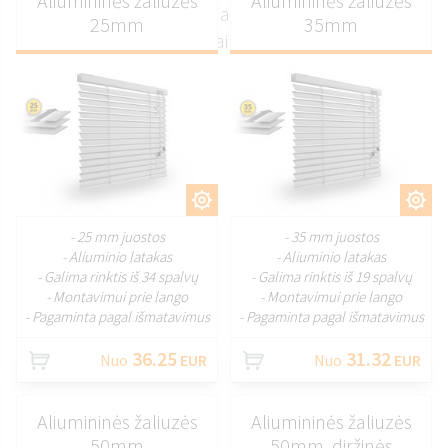
Aliumininės žaliuzės
Aliumininės žaliuzės
pagamintos pagal išmatavimus: elegantiškos,
25mm
35mm
patvarios ir puikiai pritaikytos jūsų poreikiams.
PRITAIKYTI
PRITAIKYTI
- 25 mm juostos
- 35 mm juostos
- Aliuminio latakas
- Aliuminio latakas
- Galima rinktis iš 34 spalvų
- Galima rinktis iš 19 spalvų
- Montavimui prie lango
- Montavimui prie lango
- Pagaminta pagal išmatavimus
- Pagaminta pagal išmatavimus
36.25
31.32
Nuo
EUR
Nuo
EUR
Aliumininės žaliuzės
Aliumininės žaliuzės
50mm
50mm, diržinės