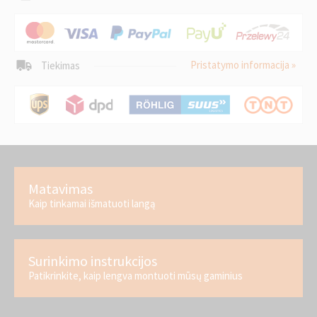
Pristatymo informacija »
Tiekimas
Matavimas
Kaip tinkamai išmatuoti langą
Surinkimo instrukcijos
Patikrinkite, kaip lengva montuoti mūsų gaminius