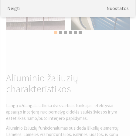
Neigti
Nuostatos
Aliuminio žaliuzių
charakteristikos
Langų uždangalai atlieka dvi svarbias funkcijas: efektyviai
apsaugo interjerą nuo pernelyg didelės saulės šviesos ir yra
estetiškas namo/buto interjero papildymas.
Aliuminio žaliuzių funkcionalumas susideda iš kelių elementų:
Lamelės. Lamelės yra horizontalios, išilginės juostos, iš kurių