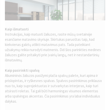
Kaip išmatuoti
Instrukcijas, kaip matuoti žaliuzes, rasite mūsų svetainėje
esančiame matavimo skyriuje. Skirtukas paruoštas taip, kad
kiekvienas galėtų atlikti matavimus pats. Tada pateikiant
užsakymą reikia nurodyti matmenis. Dėl šios parinkties medines
žaliuzes galite pritaikyti prie įvairių langų, net ir nestandartinių
išmatavimų.
Kaip pasirinkti spalvą
Aliumininės žaliuzės pasižymi plačia spalvų palete, kuri apima ir
prislopintas, ir ryškesnes spalvas. Spalvos pasirinkimas priklauso
nuo to, kaip suprojektuotas ir sutvarkytas interjeras, kaip turi
atsirasti roletas. Tai gali būti harmoningas visumos elementas
arba spalvingas akcentas. Čia pasirinkimas yra labai individualus
dalykas.