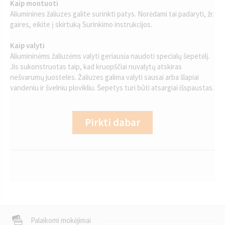
Kaip montuoti
Aliuminines žaliuzes galite surinkti patys. Norėdami tai padaryti, žr.
gaires, eikite į skirtuką Surinkimo instrukcijos.
Kaip valyti
Aliumininėms žaliuzėms valyti geriausia naudoti specialų šepetėlį.
Jis sukonstruotas taip, kad kruopščiai nuvalytų atskiras
nešvarumų juosteles. Žaliuzes galima valyti sausai arba šlapiai
vandeniu ir švelniu plovikliu. Šepetys turi būti atsargiai išspaustas.
Pirkti dabar
Palaikomi mokėjimai