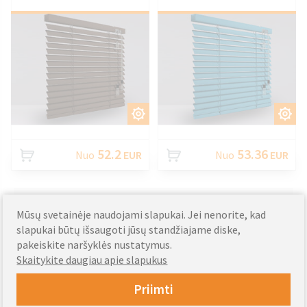
PRITAIKYTI
PRITAIKYTI
52.2
53.36
Nuo
EUR
Nuo
EUR
Aliuminio žaliuzės
Mūsų svetainėje naudojami slapukai. Jei nenorite, kad
slapukai būtų išsaugoti jūsų standžiajame diske,
pagamintos pagal
pakeiskite naršyklės nustatymus.
Skaitykite daugiau apie slapukus
išmatavimus
Priimti