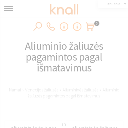
Lithuania
0
Aliuminio žaliuzės
pagamintos pagal
išmatavimus
Namai
›
Venecijos žaliuzės
›
Aliumininės žaliuzės
›
Aliuminio
žaliuzės pagamintos pagal išmatavimus
25 mm ir 50 mm aliuminio žaliuzės iš Knall