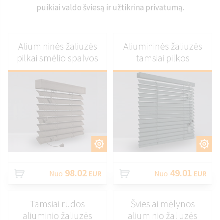
puikiai valdo šviesą ir užtikrina privatumą.
Aliumininės žaliuzės
Aliumininės žaliuzės
pilkai smėlio spalvos
tamsiai pilkos
PRITAIKYTI
PRITAIKYTI
98.02
49.01
Nuo
EUR
Nuo
EUR
Tamsiai rudos
Šviesiai mėlynos
aliuminio žaliuzės
aliuminio žaliuzės