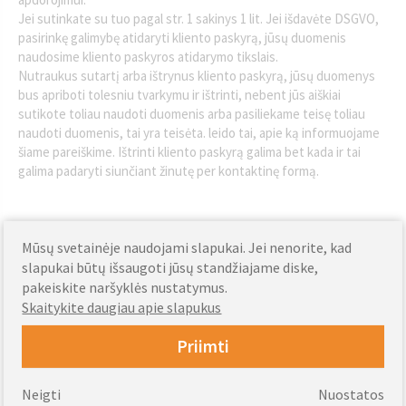
Jei sutinkate su tuo pagal str. 1 sakinys 1 lit. Jei išdavėte DSGVO,
pasirinkę galimybę atidaryti kliento paskyrą, jūsų duomenis
naudosime kliento paskyros atidarymo tikslais.
Nutraukus sutartį arba ištrynus kliento paskyrą, jūsų duomenys
bus apriboti tolesniu tvarkymu ir ištrinti, nebent jūs aiškiai
sutikote toliau naudoti duomenis arba pasiliekame teisę toliau
naudoti duomenis, tai yra teisėta. leido tai, apie ką informuojame
šiame pareiškime. Ištrinti kliento paskyrą galima bet kada ir tai
galima padaryti siunčiant žinutę per kontaktinę formą.
3. Duomenų perdavimas
Mūsų svetainėje naudojami slapukai. Jei nenorite, kad
Siekiant įvykdyti sutartį pagal str. 6 punkto 1 sakinio 1 lit.b
slapukai būtų išsaugoti jūsų standžiajame diske,
DSGVO, Jūsų duomenis perduodame ekspedijavimo įmonei, kuriai
pakeiskite naršyklės nustatymus.
buvo užsakytas pristatymas, jei tai būtina užsakytų prekių
Skaitykite daugiau apie slapukus
pristatymui. Atsižvelgdami į tai, kurį mokėjimo paslaugų teikėją
pasirinksite, siųskite ›Rinktus mokėjimo duomenis institucijai,
Priimti
atsakingai už mokėjimą, ir bet kokiems paslaugų teikėjams,
kuriuos mes pavedėme teikti pasirinktą mokėjimo paslaugą. Iš
Neigti
Nuostatos
dalies atrinkti mokėjimo paslaugų teikėjai patys renka šiuos