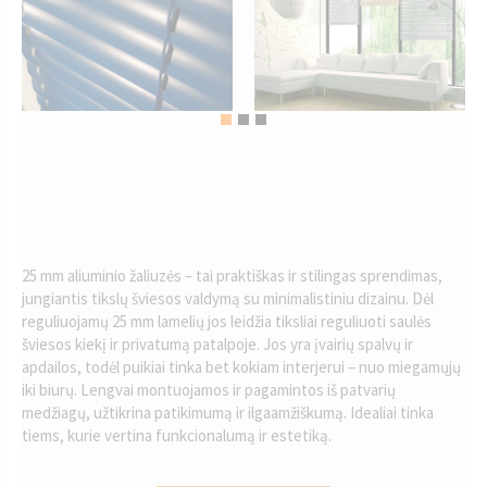
25 mm aliuminio žaliuzės – tai praktiškas ir stilingas sprendimas,
jungiantis tikslų šviesos valdymą su minimalistiniu dizainu. Dėl
reguliuojamų 25 mm lamelių jos leidžia tiksliai reguliuoti saulės
šviesos kiekį ir privatumą patalpoje. Jos yra įvairių spalvų ir
apdailos, todėl puikiai tinka bet kokiam interjerui – nuo miegamųjų
iki biurų. Lengvai montuojamos ir pagamintos iš patvarių
medžiagų, užtikrina patikimumą ir ilgaamžiškumą. Idealiai tinka
tiems, kurie vertina funkcionalumą ir estetiką.