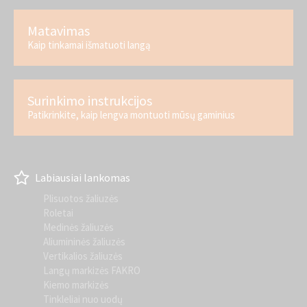
Matavimas
Kaip tinkamai išmatuoti langą
Surinkimo instrukcijos
Patikrinkite, kaip lengva montuoti mūsų gaminius
Labiausiai lankomas
Plisuotos žaliuzės
Roletai
Medinės žaliuzės
Aliumininės žaliuzės
Vertikalios žaliuzės
Langų markizės FAKRO
Kiemo markizės
Tinkleliai nuo uodų