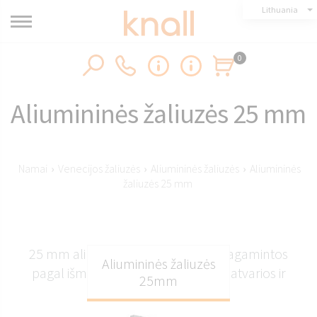
Lithuania
0
Aliumininės žaliuzės 25 mm
Namai
›
Venecijos žaliuzės
›
Aliumininės žaliuzės
›
Aliumininės
žaliuzės 25 mm
25 mm aliuminio žaliuzės iš Knall pagamintos
Aliumininės žaliuzės
pagal išmatavimus: elegantiškos, patvarios ir
25mm
puikiai pritaikytos.