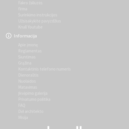
Fakro žaliuzės
firma
Surinkimo instrukcijos
Užsisakykite pavyzdžius
Knall Youtube
Informacija
Apie įmonę
Reglamentas
Siuntimas
Grąžina
Kontaktinis telefono numeris
Dienoraštis
Nuolaidos
Matavimas
Įkvėpimo galerija
Privatumo politika
FAQ
Dėl architekto
Misija