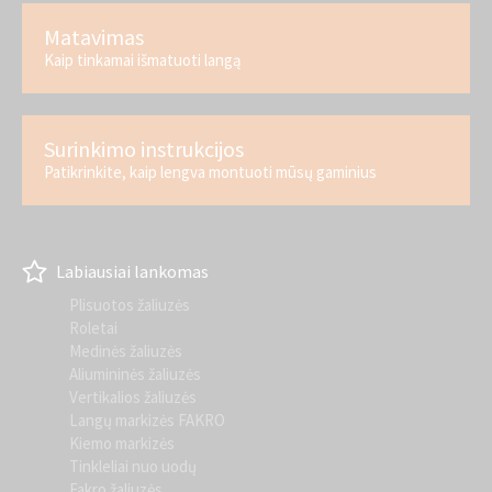
Matavimas
Kaip tinkamai išmatuoti langą
Surinkimo instrukcijos
Patikrinkite, kaip lengva montuoti mūsų gaminius
Labiausiai lankomas
Plisuotos žaliuzės
Roletai
Medinės žaliuzės
Aliumininės žaliuzės
Vertikalios žaliuzės
Langų markizės FAKRO
Kiemo markizės
Tinkleliai nuo uodų
Fakro žaliuzės