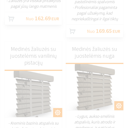
- Žaliuzės yra visiškai pritaikytos
pastelinėmis spalvomis
pagal jūsų lango matmenis
- Profesionaliai pagaminta
pagal užsakymą, kad
162.69
Nuo
EUR
nepriekaištingai ir ilgai tiktų
169.65
Nuo
EUR
Medinės žaliuzės su
Medinės žaliuzės su
juostelėmis vanilinių
juostelėmis nuga
pistacijų
PRITAIKYTI
PRITAIKYTI
- Lygus, aukso-smėlinis
atspalvis, kuris atrodo ir
- Kreminis bazinis atspalvis su
modernus, ir natūralus