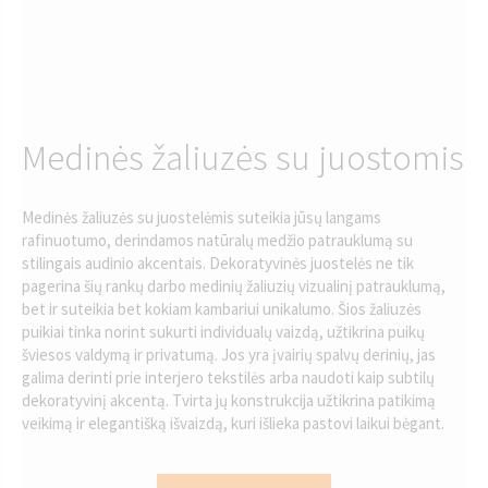
Medinės žaliuzės su juostomis
Medinės žaliuzės su juostelėmis suteikia jūsų langams
rafinuotumo, derindamos natūralų medžio patrauklumą su
stilingais audinio akcentais. Dekoratyvinės juostelės ne tik
pagerina šių rankų darbo medinių žaliuzių vizualinį patrauklumą,
bet ir suteikia bet kokiam kambariui unikalumo. Šios žaliuzės
puikiai tinka norint sukurti individualų vaizdą, užtikrina puikų
šviesos valdymą ir privatumą. Jos yra įvairių spalvų derinių, jas
galima derinti prie interjero tekstilės arba naudoti kaip subtilų
dekoratyvinį akcentą. Tvirta jų konstrukcija užtikrina patikimą
veikimą ir elegantišką išvaizdą, kuri išlieka pastovi laikui bėgant.