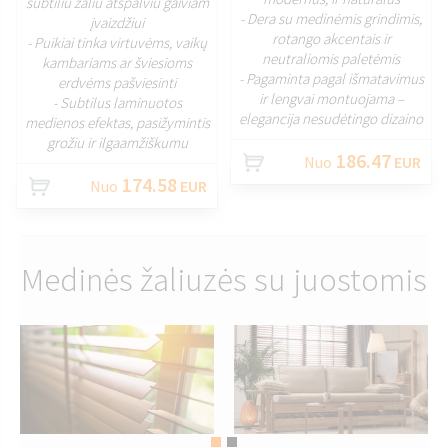
subtiliu žaliu atspalviu gaiviam
- Dera su medinėmis grindimis,
įvaizdžiui
rotango akcentais ir
- Puikiai tinka virtuvėms, vaikų
neutraliomis paletėmis
kambariams ar šviesioms
- Pagaminta pagal išmatavimus
erdvėms pašviesinti
ir lengvai montuojama –
- Subtilus laminuotos
elegancija nesudėtingo dizaino
medienos efektas, pasižymintis
grožiu ir ilgaamžiškumu
186.47
Nuo
EUR
174.58
Nuo
EUR
Medinės žaliuzės su juostomis