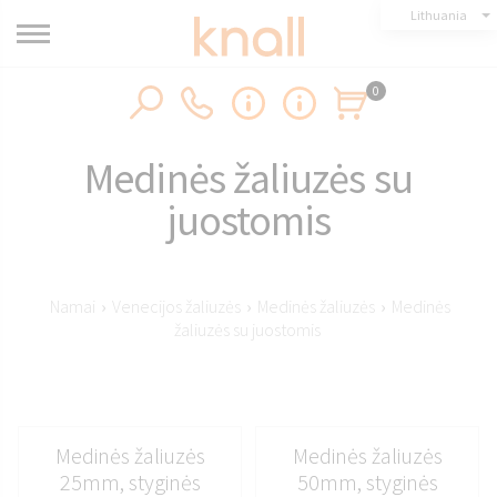
Lithuania
0
Medinės žaliuzės su
juostomis
Namai
›
Venecijos žaliuzės
›
Medinės žaliuzės
›
Medinės
žaliuzės su juostomis
Medinės žaliuzės
Medinės žaliuzės
25mm, styginės
50mm, styginės