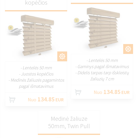
kopėčios
PRITAIKYTI
PRITAIKYTI
- Lentelės 50 mm
- Gaminys pagal išmatavimus
- Lentelės 50 mm
- Didelis tarpas tarp išskleistų
- Juostos kopėčios
žaliuzių 7 cm
- Medinės žaliuzės pagamintos
pagal išmatavimus
134.85
Nuo
EUR
134.85
Nuo
EUR
Medinė žaliuze
50mm, Twin Pull