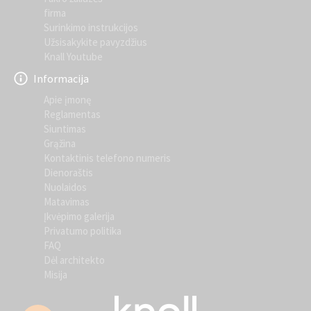
firma
Surinkimo instrukcijos
Užsisakykite pavyzdžius
Knall Youtube
Informacija
Apie įmonę
Reglamentas
Siuntimas
Grąžina
Kontaktinis telefono numeris
Dienoraštis
Nuolaidos
Matavimas
Įkvėpimo galerija
Privatumo politika
FAQ
Dėl architekto
Misija