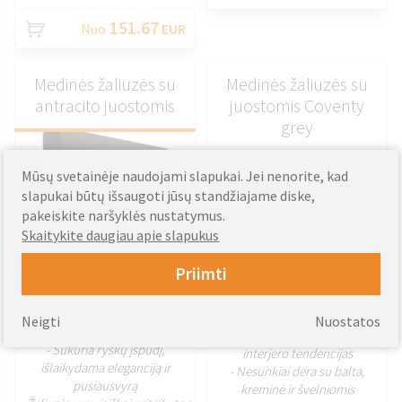
151.67
Nuo
EUR
Medinės žaliuzės su
Medinės žaliuzės su
antracito juostomis
juostomis Coventy
grey
Mūsų svetainėje naudojami slapukai. Jei nenorite, kad
slapukai būtų išsaugoti jūsų standžiajame diske,
pakeiskite naršyklės nustatymus.
Skaitykite daugiau apie slapukus
PRITAIKYTI
Priimti
PRITAIKYTI
- Ryškus, tamsiai pilkas
atspalvis, tinkantis moderniam
- Šviesiai, vėsiai pilka spalva,
Neigti
Nuostatos
ir miesto interjerui
atspindinti šiuolaikines britų
- Sukuria ryškų įspūdį,
interjero tendencijas
išlaikydama eleganciją ir
- Nesunkiai dera su balta,
pusiausvyrą
kreminė ir švelniomis