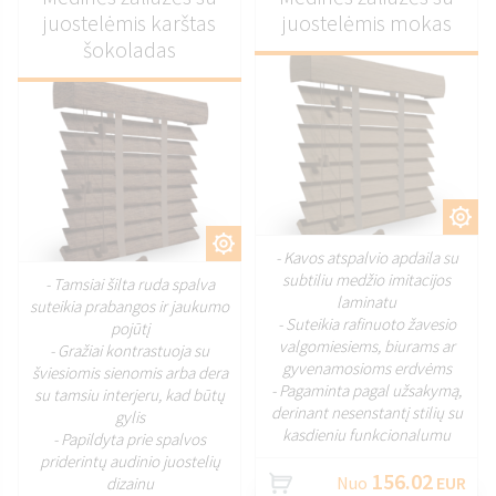
juostelėmis karštas
juostelėmis mokas
šokoladas
PRITAIKYTI
PRITAIKYTI
- Kavos atspalvio apdaila su
subtiliu medžio imitacijos
- Tamsiai šilta ruda spalva
laminatu
suteikia prabangos ir jaukumo
- Suteikia rafinuoto žavesio
pojūtį
valgomiesiems, biurams ar
- Gražiai kontrastuoja su
gyvenamosioms erdvėms
šviesiomis sienomis arba dera
- Pagaminta pagal užsakymą,
su tamsiu interjeru, kad būtų
derinant nesenstantį stilių su
gylis
kasdieniu funkcionalumu
- Papildyta prie spalvos
priderintų audinio juostelių
156.02
Nuo
EUR
dizainu