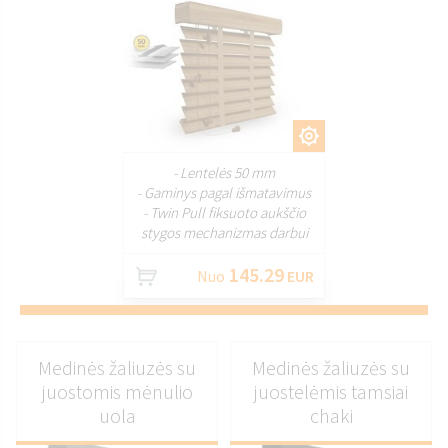
PRITAIKYTI
- Lentelės 50 mm
- Gaminys pagal išmatavimus
- Twin Pull fiksuoto aukščio
stygos mechanizmas darbui
145.29
Nuo
EUR
Medinės žaliuzės su
Medinės žaliuzės su
juostomis mėnulio
juostelėmis tamsiai
uola
chaki