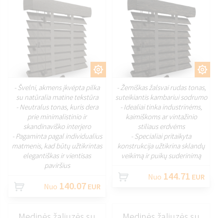
PRITAIKYTI
PRITAIKYTI
- Švelni, akmens įkvėpta pilka
- Žemiškas žalsvai rudas tonas,
su natūralia matine tekstūra
suteikiantis kambariui sodrumo
- Neutralus tonas, kuris dera
- Idealiai tinka industrinėms,
prie minimalistinio ir
kaimiškoms ar vintažinio
skandinaviško interjero
stiliaus erdvėms
- Pagaminta pagal individualius
- Specialiai pritaikyta
matmenis, kad būtų užtikrintas
konstrukcija užtikrina sklandų
elegantiškas ir vientisas
veikimą ir puikų suderinimą
paviršius
144.71
Nuo
EUR
140.07
Nuo
EUR
Medinės žaliuzės su
Medinės žaliuzės su