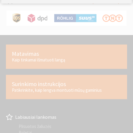
Pristatymo informacija »
Tiekimas
Matavimas
Kaip tinkamai išmatuoti langą
Surinkimo instrukcijos
Patikrinkite, kaip lengva montuoti mūsų gaminius
Labiausiai lankomas
Plisuotos žaliuzės
Roletai