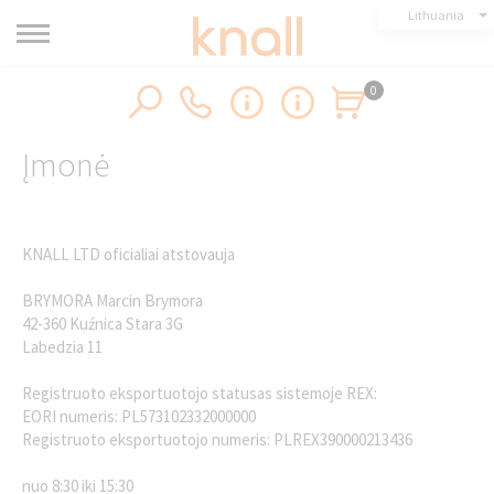
Lithuania
0
Įmonė
KNALL LTD oficialiai atstovauja
BRYMORA Marcin Brymora
42-360 Kuźnica Stara 3G
Labedzia 11
Registruoto eksportuotojo statusas sistemoje REX:
EORI numeris: PL573102332000000
Registruoto eksportuotojo numeris: PLREX390000213436
nuo 8:30 iki 15:30