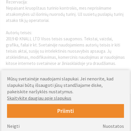
Rezervacija:
Nepaisant kruopštaus turinio kontrolės, mes neprisiimame
atsakomybės už išorinių nuorodų turinį. Už susietų puslapių turinį
atsako tik jų operatoriai.
Autorių teisės:
2019 © KNALL LTD Visos teisės saugomos. Tekstai, vaizdai,
grafika, failai ir kt. Svetainėje naudojamiems autorių teisės ir kiti
teisės aktai, susiję su intelektinės nuosavybės apsauga. Jų
atskleidimas, modifikavimas, komercinis naudojimas ar naudojimas
kitose interneto svetainėse ar žiniasklaidoje yra draudžiamas.
Naudotos nuotraukos:
Mūsų svetainėje naudojami slapukai. Jei nenorite, kad
„Shutterstock“, „Open Icon Library“, „Fotolia“, „iStock Photo“.
slapukai būtų išsaugoti jūsų standžiajame diske,
pakeiskite naršyklės nustatymus.
Skaitykite daugiau apie slapukus
Palaikomi mokėjimai
Priimti
Neigti
Nuostatos