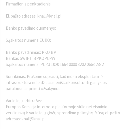
Pirmadienis penktadienis
El. pašto adresas: knall@knall.pl
Banko pavedimo duomenys:
Sąskaitos numeris EURO:
Banko pavadinimas: PKO BP
Bankas SWIFT: BPKOPLPW
Sąskaitos numeris: PL 43 1020 1664 0000 3202 0663 2832
Surinkimas: Prašome suprasti, kad mūsų eksploatacinė
infrastruktūra neleidžia asmeniškai konsultuoti gamyklos
patalpose ar priimti užsakymus.
Vartotojų arbitražas:
Europos Komisija interneto platformoje siūlo neteisminio
verslininkų ir vartotojų ginčų sprendimo galimybę. Mūsų el. pašto
adresas: knall@knall.pl