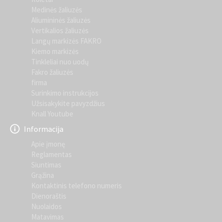
Medinės žaliuzės
Aliumininės žaliuzės
Vertikalios žaliuzės
Langų markizės FAKRO
Kiemo markizės
Tinkleliai nuo uodų
Fakro žaliuzės
firma
Surinkimo instrukcijos
Užsisakykite pavyzdžius
Knall Youtube
Informacija
Apie įmonę
Reglamentas
Siuntimas
Grąžina
Kontaktinis telefono numeris
Dienoraštis
Nuolaidos
Matavimas