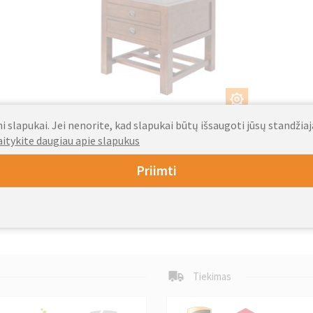
PRITAIKYTI
 slapukai. Jei nenorite, kad slapukai būtų išsaugoti jūsų standžia
357
aitykite daugiau apie slapukus
Nuo
EUR
Priimti
Tiekimas