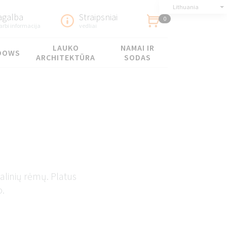
Lithuania
agalba
Straipsniai
0
arbi informacija
vedliai
LAUKO
NAMAI IR
DOWS
ARCHITEKTŪRA
SODAS
talinių rėmų. Platus
o.