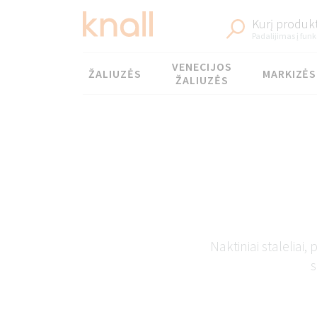
Kurį produkt
Padalijimas į funk
Meniu
VENECIJOS
ŽALIUZĖS
MARKIZĖS
ŽALIUZĖS
Naktiniai staleliai
s