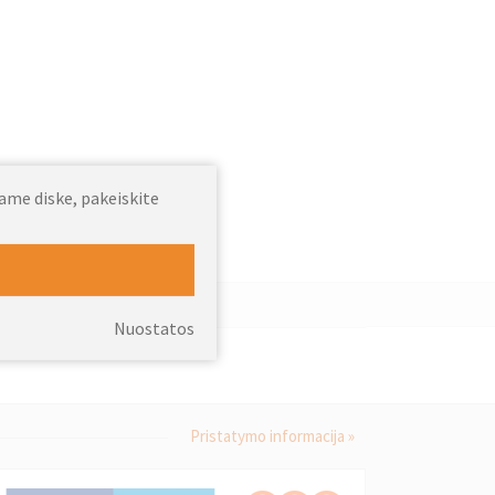
jame diske, pakeiskite
Nuostatos
Pristatymo informacija »