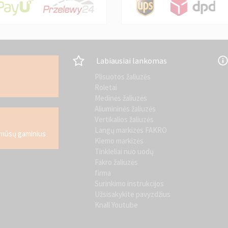
Labiausiai lankomas
Plisuotos žaliuzės
Roletai
Medinės žaliuzės
Aliumininės žaliuzės
Vertikalios žaliuzės
Langų markizės FAKRO
i mūsų gaminius
Kiemo markizės
Tinkleliai nuo uodų
Fakro žaliuzės
firma
Surinkimo instrukcijos
Užsisakykite pavyzdžius
Knall Youtube