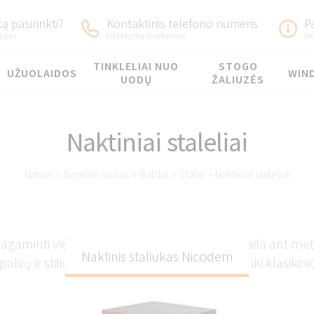
ą pasirinkti?
Kontaktinis telefono numeris
P
cijas
Užsakymų tvarkymas
Sv
TINKLELIAI NUO
STOGO
UŽUOLAIDOS
WIN
UODŲ
ŽALIUZĖS
Naktiniai staleliai
Namai
›
Namai ir sodas
›
Baldai
›
Stalai
›
Naktiniai staleliai
, pagaminti vien iš medžio arba su medžio apdaila ant me
Naktinis staliukas Nicodem
palvų ir stilių pasirinkimas – nuo modernaus iki klasikini