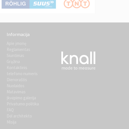
Informacija
Apie įmonę
Reglamentas
Siuntimas
Grąžina
Kontaktinis
telefono numeris
Dienoraštis
Nuolaidos
Matavimas
Įkvėpimo galerija
Privatumo politika
FAQ
Dėl architekto
Misija