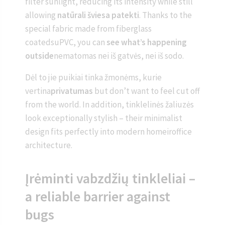
filter sunlight, reducing its intensity while still
allowing
natūrali šviesa patekti
. Thanks to the
special fabric made from fiberglass
coatedsuPVC, you can
see what’s happening
outside
nematomas nei iš gatvės, nei iš sodo.
Dėl to jie puikiai tinka žmonėms, kurie
vertina
privatumas
but don’t want to feel cut off
from the world. In addition, tinklelinės žaliuzės
look exceptionally stylish – their minimalist
design fits perfectly into modern homeiroffice
architecture.
Įrėminti vabzdžių tinkleliai –
a reliable barrier against
bugs