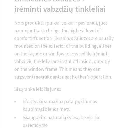
įrėminti vabzdžių tinkleliai
Nors produktai puikiai veikia ir pavieniui, juos
naudojant
kartu
brings the highest level of
comfortirfunction. Ekraninės žaliuzės are usually
mounted on the exterior of the building, either
on the façade or window recess, while įrėminti
vabzdžių tinkleliai are installed inside, directly
on the window frame. This means they can
sugyventi netrukdant
sueach other’s operation.
Ši sąranka leidžia jums:
Efektyviai sumažina patalpų šilumos
kaupimąsi dienos metu
Išsaugokite natūralią šviesą be visiško
užtemdymo