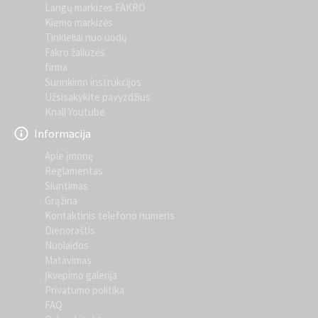
Langų markizės FAKRO
Kiemo markizės
Tinkleliai nuo uodų
Fakro žaliuzės
firma
Surinkimo instrukcijos
Užsisakykite pavyzdžius
Knall Youtube
Informacija
Apie įmonę
Reglamentas
Siuntimas
Grąžina
Kontaktinis telefono numeris
Dienoraštis
Nuolaidos
Matavimas
Įkvėpimo galerija
Privatumo politika
FAQ