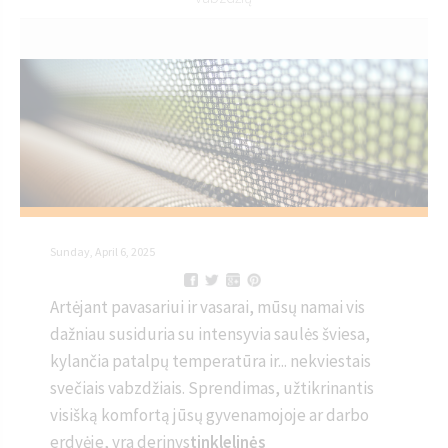
Sunday, April 6, 2025
Artėjant pavasariui ir vasarai, mūsų namai vis
dažniau susiduria su intensyvia saulės šviesa,
kylančia patalpų temperatūra ir... nekviestais
svečiais vabzdžiais. Sprendimas, užtikrinantis
visišką komfortą jūsų gyvenamojoje ar darbo
erdvėje, yra derinys
tinklelinės