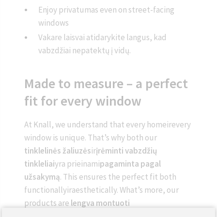
Enjoy privatumas even on street-facing
windows
Vakare laisvai atidarykite langus, kad
vabzdžiai nepatektų į vidų.
Made to measure – a perfect
fit for every window
At Knall, we understand that every homeirevery
window is unique. That’s why both our
tinklelinės žaliuzės
ir
įrėminti vabzdžių
tinkleliai
yra prieinami
pagaminta pagal
užsakymą
. This ensures the perfect fit both
functionallyiraesthetically. What’s more, our
products are
lengva montuoti
savarankiškai
,suclear instructionsirintuitive