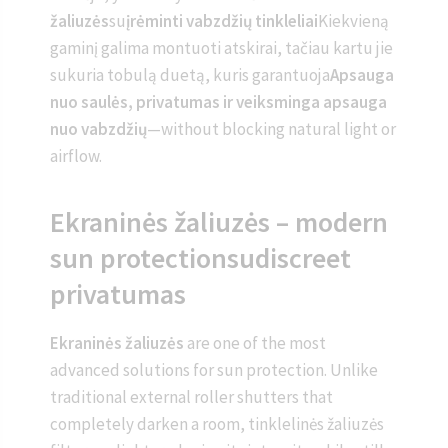
žaliuzės
su
įrėminti vabzdžių tinkleliai
Kiekvieną
gaminį galima montuoti atskirai, tačiau kartu jie
sukuria tobulą duetą, kuris garantuoja
Apsauga
nuo saulės, privatumas ir veiksminga apsauga
nuo vabzdžių
—without blocking natural light or
airflow.
Ekraninės žaliuzės – modern
sun protectionsudiscreet
privatumas
Ekraninės žaliuzės
are one of the most
advanced solutions for sun protection. Unlike
traditional external roller shutters that
completely darken a room, tinklelinės žaliuzės