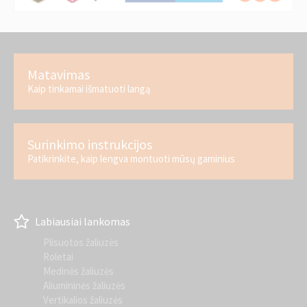
Matavimas
Kaip tinkamai išmatuoti langą
Surinkimo instrukcijos
Patikrinkite, kaip lengva montuoti mūsų gaminius
Labiausiai lankomas
Plisuotos žaliuzės
Roletai
Medinės žaliuzės
Aliumininės žaliuzės
Vertikalios žaliuzės