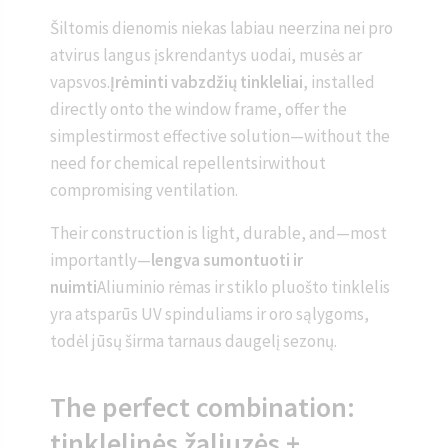
Šiltomis dienomis niekas labiau neerzina nei pro
atvirus langus įskrendantys uodai, musės ar
vapsvos.
Įrėminti vabzdžių tinkleliai
, installed
directly onto the window frame, offer the
simplestirmost effective solution—without the
need for chemical repellentsirwithout
compromising ventilation.
Their construction is light, durable, and—most
importantly—
lengva sumontuoti ir
nuimti
Aliuminio rėmas ir stiklo pluošto tinklelis
yra atsparūs UV spinduliams ir oro sąlygoms,
todėl jūsų širma tarnaus daugelį sezonų.
The perfect combination:
tinklelinės žaliuzės +