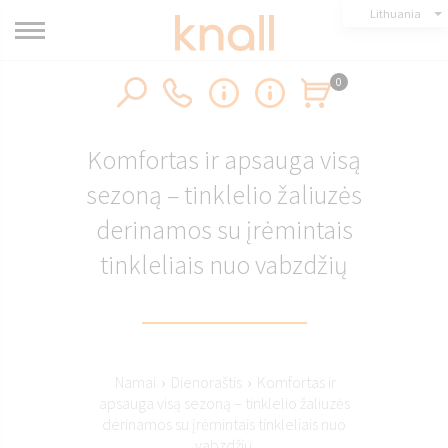
Lithuania
0
Komfortas ir apsauga visą
sezoną – tinklelio žaliuzės
derinamos su įrėmintais
tinkleliais nuo vabzdžių
Namai
›
Dienoraštis
›
Komfortas ir
apsauga visą sezoną – tinklelio žaliuzės
derinamos su įrėmintais tinkleliais nuo
vabzdžių