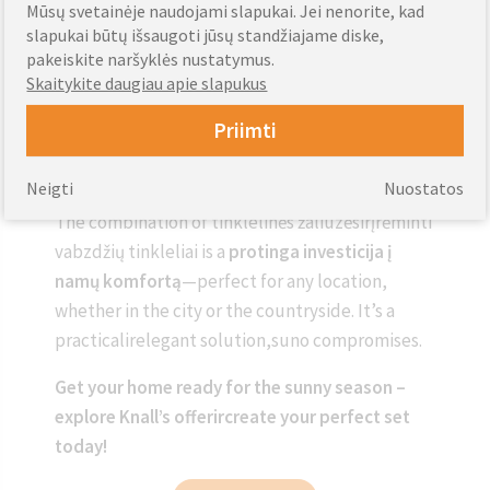
Mūsų svetainėje naudojami slapukai. Jei nenorite, kad
assembly systems that require no special tools
slapukai būtų išsaugoti jūsų standžiajame diske,
or skills.
pakeiskite naršyklės nustatymus.
Skaitykite daugiau apie slapukus
Išmanieji namai, paruošti
Priimti
vasarai
Neigti
Nuostatos
The combination of tinklelinės žaliuzėsirįrėminti
vabzdžių tinkleliai is a
protinga investicija į
namų komfortą
—perfect for any location,
whether in the city or the countryside. It’s a
practicalirelegant solution,suno compromises.
Get your home ready for the sunny season –
explore Knall’s offerircreate your perfect set
today!