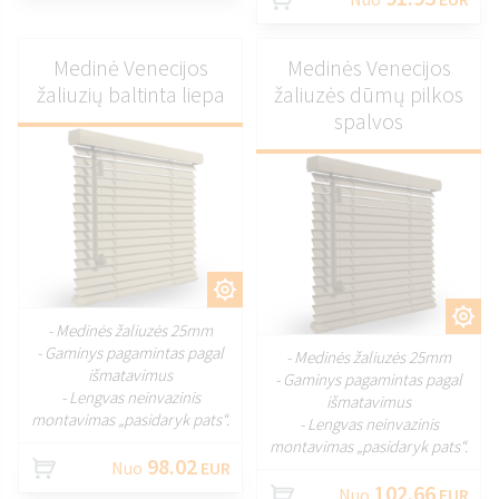
Medinė Venecijos
Medinės Venecijos
žaliuzių baltinta liepa
žaliuzės dūmų pilkos
spalvos
PRITAIKYTI
PRITAIKYTI
- Medinės žaliuzės 25mm
- Gaminys pagamintas pagal
- Medinės žaliuzės 25mm
išmatavimus
- Gaminys pagamintas pagal
- Lengvas neinvazinis
išmatavimus
montavimas „pasidaryk pats“.
- Lengvas neinvazinis
montavimas „pasidaryk pats“.
98.02
Nuo
EUR
102.66
Nuo
EUR