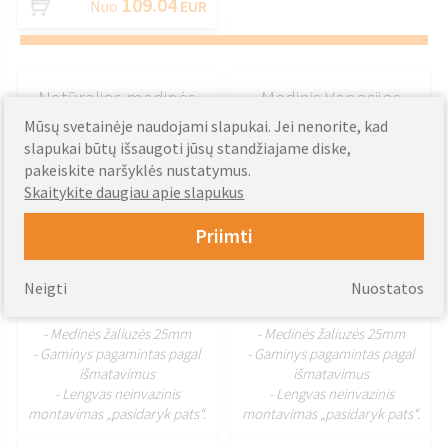
109.04
Nuo
EUR
Natūralios medinės
Medinis Venecijos
žaliuzės
žaliuzių klevas
Mūsų svetainėje naudojami slapukai. Jei nenorite, kad
slapukai būtų išsaugoti jūsų standžiajame diske,
pakeiskite naršyklės nustatymus.
Skaitykite daugiau apie slapukus
Priimti
Neigti
Nuostatos
PRITAIKYTI
PRITAIKYTI
- Medinės žaliuzės 25mm
- Medinės žaliuzės 25mm
- Gaminys pagamintas pagal
- Gaminys pagamintas pagal
išmatavimus
išmatavimus
- Lengvas neinvazinis
- Lengvas neinvazinis
montavimas „pasidaryk pats“.
montavimas „pasidaryk pats“.