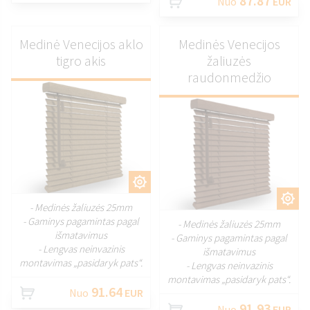
87.87
Nuo
EUR
Medinė Venecijos aklo
Medinės Venecijos
tigro akis
žaliuzės
raudonmedžio
PRITAIKYTI
PRITAIKYTI
- Medinės žaliuzės 25mm
- Gaminys pagamintas pagal
- Medinės žaliuzės 25mm
išmatavimus
- Gaminys pagamintas pagal
- Lengvas neinvazinis
išmatavimus
montavimas „pasidaryk pats“.
- Lengvas neinvazinis
montavimas „pasidaryk pats“.
91.64
Nuo
EUR
91.93
Nuo
EUR