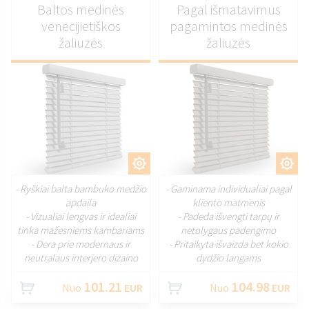
Baltos medinės
Pagal išmatavimus
venecijietiškos
pagamintos medinės
žaliuzės
žaliuzės
PRITAIKYTI
PRITAIKYTI
- Ryškiai balta bambuko medžio
- Gaminama individualiai pagal
apdaila
kliento matmenis
- Vizualiai lengvas ir idealiai
- Padeda išvengti tarpų ir
tinka mažesniems kambariams
netolygaus padengimo
- Dera prie modernaus ir
- Pritaikyta išvaizda bet kokio
neutralaus interjero dizaino
dydžio langams
101.21
104.98
Nuo
EUR
Nuo
EUR