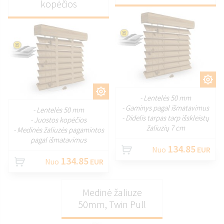
kopėčios
PRITAIKYTI
PRITAIKYTI
- Lentelės 50 mm
- Gaminys pagal išmatavimus
- Lentelės 50 mm
- Didelis tarpas tarp išskleistų
- Juostos kopėčios
žaliuzių 7 cm
- Medinės žaliuzės pagamintos
pagal išmatavimus
134.85
Nuo
EUR
134.85
Nuo
EUR
Medinė žaliuze
50mm, Twin Pull