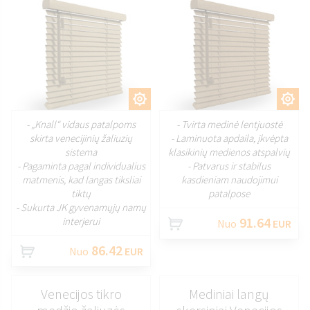
PRITAIKYTI
PRITAIKYTI
- „Knall“ vidaus patalpoms
- Tvirta medinė lentjuostė
skirta venecijinių žaliuzių
- Laminuota apdaila, įkvėpta
sistema
klasikinių medienos atspalvių
- Pagaminta pagal individualius
- Patvarus ir stabilus
matmenis, kad langas tiksliai
kasdieniam naudojimui
tiktų
patalpose
- Sukurta JK gyvenamųjų namų
91.64
interjerui
Nuo
EUR
86.42
Nuo
EUR
Venecijos tikro
Mediniai langų