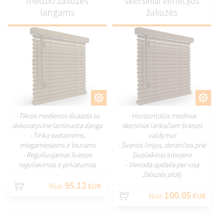
medžio žaliuzės
skersiniai Venecijos
langams
žaliuzės
PRITAIKYTI
PRITAIKYTI
- Tikros medienos išvaizda su
- Horizontalūs mediniai
dekoratyvine laminuota danga
skersiniai lanksčiam šviesos
- Tinka svetainėms,
valdymui
miegamiesiems ir biurams
- Švarios linijos, derančios prie
- Reguliuojamas šviesos
šiuolaikinio interjero
reguliavimas ir privatumas
- Vienoda apdaila per visą
žaliuzės plotį
95.12
Nuo
EUR
100.05
Nuo
EUR