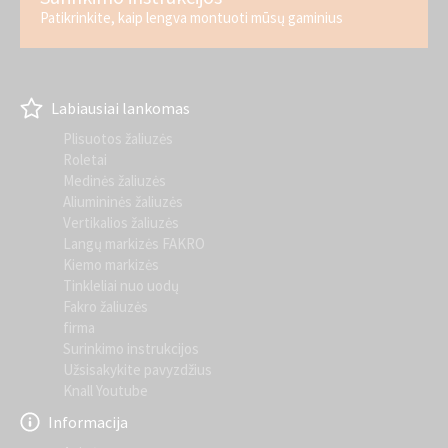
Patikrinkite, kaip lengva montuoti mūsų gaminius
Labiausiai lankomas
Plisuotos žaliuzės
Roletai
Medinės žaliuzės
Aliumininės žaliuzės
Vertikalios žaliuzės
Langų markizės FAKRO
Kiemo markizės
Tinkleliai nuo uodų
Fakro žaliuzės
firma
Surinkimo instrukcijos
Užsisakykite pavyzdžius
Knall Youtube
Informacija