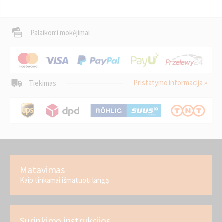
Palaikomi mokėjimai
Pristatymo informacija »
Tiekimas
Matavimas
Kaip tinkamai išmatuoti langą
Surinkimo instrukcijos