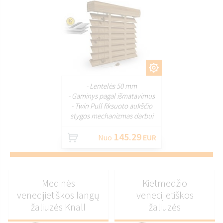
PRITAIKYTI
- Lentelės 50 mm
- Gaminys pagal išmatavimus
- Twin Pull fiksuoto aukščio
stygos mechanizmas darbui
145.29
Nuo
EUR
Medinės
Kietmedžio
venecijietiškos langų
venecijietiškos
žaliuzės Knall
žaliuzės