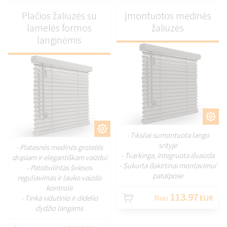
Plačios žaliuzės su
Įmontuotos medinės
lamelės formos
žaliuzės
langinėmis
PRITAIKYTI
PRITAIKYTI
- Tiksliai sumontuota lango
srityje
- Platesnės medinės grotelės
- Tvarkinga, integruota išvaizda
drąsiam ir elegantiškam vaizdui
- Sukurta išskirtinai montavimui
- Patobulintas šviesos
patalpose
reguliavimas ir lauko vaizdo
kontrolė
113.97
Nuo
EUR
- Tinka vidutinio ir didelio
dydžio langams