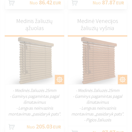
86.42
87.87
Nuo
EUR
Nuo
EUR
Medinis žaliuzių
Medinė Venecijos
ąžuolas
žaliuzių vyšnia
PRITAIKYTI
PRITAIKYTI
- Medinės žaliuzės 25mm
- Medinės žaliuzės 25mm
- Gaminys pagamintas pagal
- Gaminys pagamintas pagal
išmatavimus
išmatavimus
- Lengvas neinvazinis
- Lengvas neinvazinis
montavimas „pasidaryk pats“.
montavimas „pasidaryk pats“.
- Pigios žaliuzės
205.03
Nuo
EUR