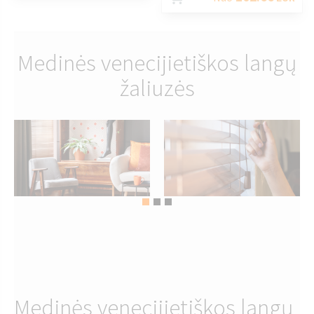
Medinės venecijietiškos langų
žaliuzės
Medinės venecijietiškos langų