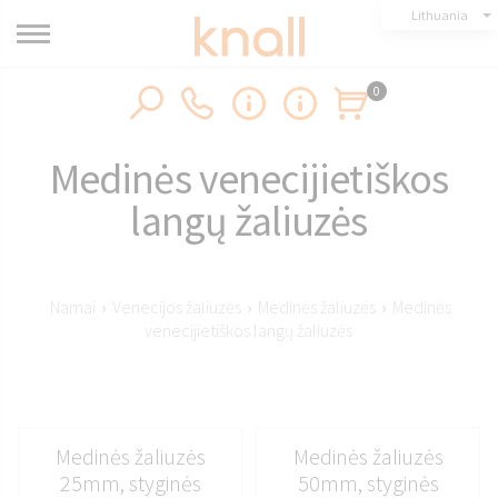
Lithuania
0
Medinės venecijietiškos
langų žaliuzės
Namai
›
Venecijos žaliuzės
›
Medinės žaliuzės
›
Medinės
venecijietiškos langų žaliuzės
Medinės žaliuzės
Medinės žaliuzės
25mm, styginės
50mm, styginės