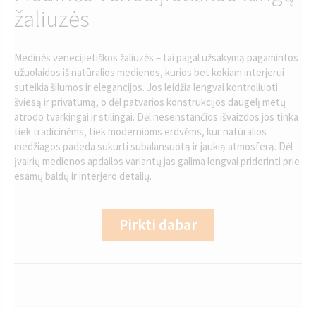
žaliuzės
Medinės venecijietiškos žaliuzės – tai pagal užsakymą pagamintos
užuolaidos iš natūralios medienos, kurios bet kokiam interjerui
suteikia šilumos ir elegancijos. Jos leidžia lengvai kontroliuoti
šviesą ir privatumą, o dėl patvarios konstrukcijos daugelį metų
atrodo tvarkingai ir stilingai. Dėl nesenstančios išvaizdos jos tinka
tiek tradicinėms, tiek modernioms erdvėms, kur natūralios
medžiagos padeda sukurti subalansuotą ir jaukią atmosferą. Dėl
įvairių medienos apdailos variantų jas galima lengvai priderinti prie
esamų baldų ir interjero detalių.
Pirkti dabar