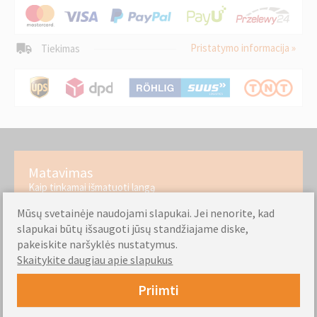
Pristatymo informacija »
Tiekimas
Matavimas
Kaip tinkamai išmatuoti langą
Mūsų svetainėje naudojami slapukai. Jei nenorite, kad
slapukai būtų išsaugoti jūsų standžiajame diske,
Surinkimo instrukcijos
pakeiskite naršyklės nustatymus.
Skaitykite daugiau apie slapukus
Patikrinkite, kaip lengva montuoti mūsų gaminius
Priimti