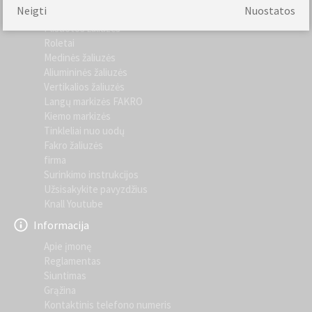
Labiausiai lankomas
Neigti
Nuostatos
Plisuotos žaliuzės
Roletai
Medinės žaliuzės
Aliumininės žaliuzės
Vertikalios žaliuzės
Langų markizės FAKRO
Kiemo markizės
Tinkleliai nuo uodų
Fakro žaliuzės
firma
Surinkimo instrukcijos
Užsisakykite pavyzdžius
Knall Youtube
Informacija
Apie įmonę
Reglamentas
Siuntimas
Grąžina
Kontaktinis telefono numeris