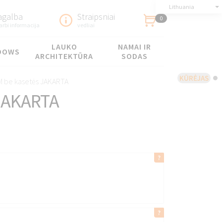
Lithuania
agalba
Straipsniai
0
arbi informacija
vedliai
LAUKO
NAMAI IR
DOWS
ARCHITEKTŪRA
SODAS
KŪRĖJAS
 be kasetės JAKARTA
JAKARTA