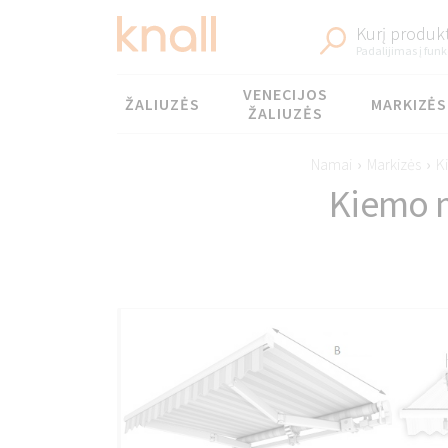
Kurį produkt
Padalijimas į funk
Meniu
VENECIJOS
ŽALIUZĖS
MARKIZĖS
ŽALIUZĖS
Namai
›
Markizės
›
K
Kiemo 