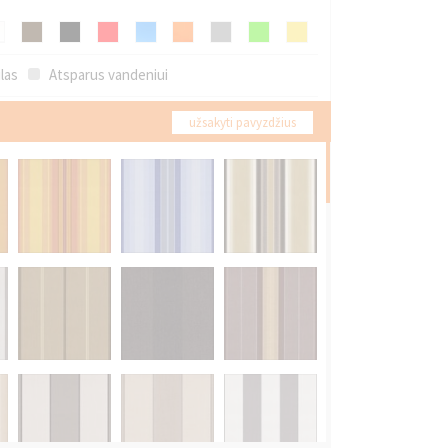
las
Atsparus vandeniui
užsakyti pavyzdžius