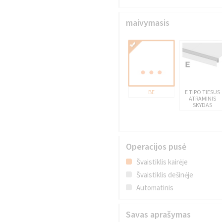
maivymasis
BE
E TIPO TIESUS
ATRAMINIS
SKYDAS
Operacijos pusė
Švaistiklis kairėje
Švaistiklis dešinėje
Automatinis
Savas aprašymas