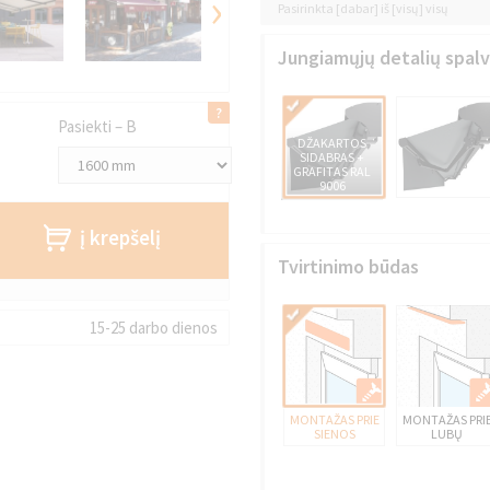
›
Pasirinkta [dabar] iš [visų] visų
Jungiamųjų detalių spal
Pasiekti – B
DŽAKARTOS
SIDABRAS +
GRAFITAS RAL
9006
į krepšelį
Tvirtinimo būdas
15-25 darbo dienos
MONTAŽAS PRIE
MONTAŽAS PRI
SIENOS
LUBŲ