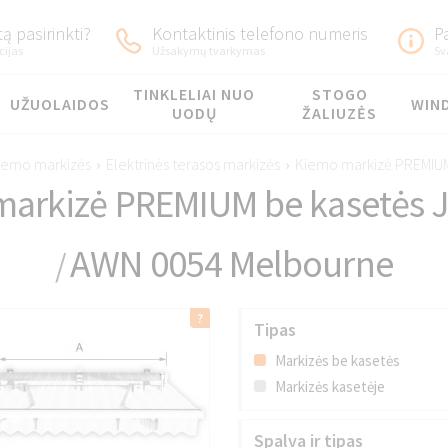
ą pasirinkti?
Kontaktinis telefono numeris
P
cijas
Užsakymų tvarkymas
Sv
TINKLELIAI NUO
STOGO
UŽUOLAIDOS
WIN
UODŲ
ŽALIUZĖS
iemo markizės
›
Elektrinės terasos markizės
›
Kiemo markizė PREMIUM
markizė PREMIUM be kasetės 
AWN 0054 Melbourne
/
Tipas
Markizės be kasetės
Markizės kasetėje
Spalva ir tipas