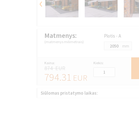
‹
Matmenys:
Plotis - A
(matmenys milimetrais)
mm
Kaina:
Kiekis:
874 EUR
794.31
EUR
Siūlomas pristatymo laikas: