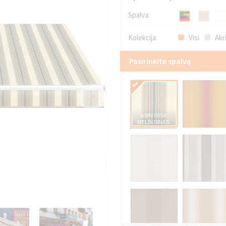
Spalva:
Kolekcija:
Visi
Akri
Pasirinkite spalvą
›
AWN 0054
MELBURNAS