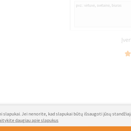
Įver
 slapukai. Jei nenorite, kad slapukai būtų išsaugoti jūsų standžia
aitykite daugiau apie slapukus